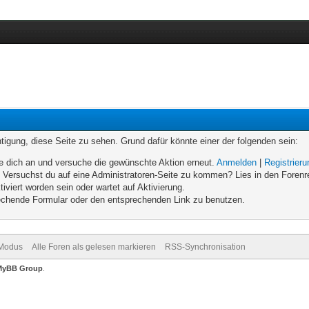
chtigung, diese Seite zu sehen. Grund dafür könnte einer der folgenden sein:
elde dich an und versuche die gewünschte Aktion erneut.
Anmelden
|
Registrier
n. Versuchst du auf eine Administratoren-Seite zu kommen? Lies in den Forenr
iviert worden sein oder wartet auf Aktivierung.
prechende Formular oder den entsprechenden Link zu benutzen.
-Modus
Alle Foren als gelesen markieren
RSS-Synchronisation
MyBB Group
.