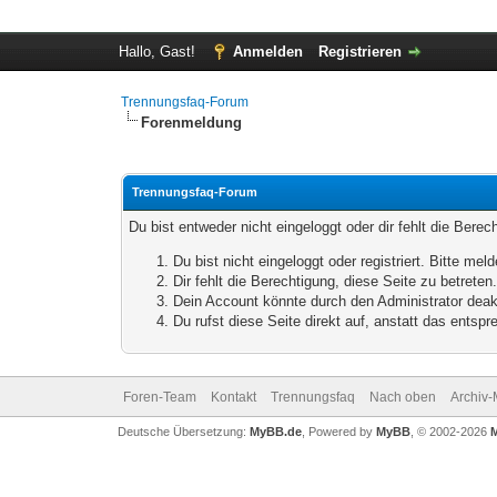
Hallo, Gast!
Anmelden
Registrieren
Trennungsfaq-Forum
Forenmeldung
Trennungsfaq-Forum
Du bist entweder nicht eingeloggt oder dir fehlt die Bere
Du bist nicht eingeloggt oder registriert. Bitte m
Dir fehlt die Berechtigung, diese Seite zu betrete
Dein Account könnte durch den Administrator deakt
Du rufst diese Seite direkt auf, anstatt das ents
Foren-Team
Kontakt
Trennungsfaq
Nach oben
Archiv
Deutsche Übersetzung:
MyBB.de
, Powered by
MyBB
, © 2002-2026