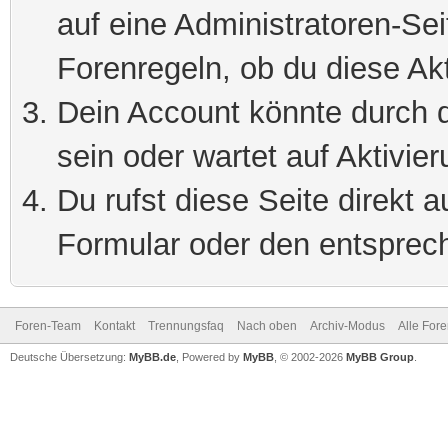
auf eine Administratoren-Se
Forenregeln, ob du diese Akt
Dein Account könnte durch d
sein oder wartet auf Aktivier
Du rufst diese Seite direkt 
Formular oder den entsprec
Foren-Team
Kontakt
Trennungsfaq
Nach oben
Archiv-Modus
Alle For
Deutsche Übersetzung:
MyBB.de
, Powered by
MyBB
, © 2002-2026
MyBB Group
.