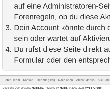
auf eine Administratoren-Se
Forenregeln, ob du diese Akt
Dein Account könnte durch d
sein oder wartet auf Aktivier
Du rufst diese Seite direkt 
Formular oder den entsprec
Foren-Team
Kontakt
Trennungsfaq
Nach oben
Archiv-Modus
Alle For
Deutsche Übersetzung:
MyBB.de
, Powered by
MyBB
, © 2002-2026
MyBB Group
.