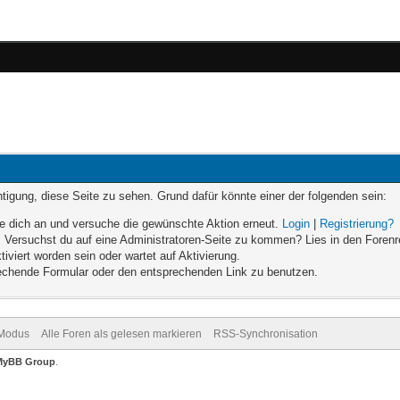
chtigung, diese Seite zu sehen. Grund dafür könnte einer der folgenden sein:
elde dich an und versuche die gewünschte Aktion erneut.
Login
|
Registrierung?
en. Versuchst du auf eine Administratoren-Seite zu kommen? Lies in den Forenr
iviert worden sein oder wartet auf Aktivierung.
sprechende Formular oder den entsprechenden Link zu benutzen.
-Modus
Alle Foren als gelesen markieren
RSS-Synchronisation
MyBB Group
.