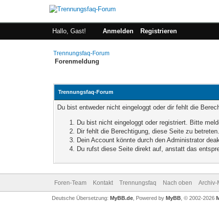
Hallo, Gast!
Anmelden
Registrieren
Trennungsfaq-Forum
Forenmeldung
Trennungsfaq-Forum
Du bist entweder nicht eingeloggt oder dir fehlt die Bere
Du bist nicht eingeloggt oder registriert. Bitte m
Dir fehlt die Berechtigung, diese Seite zu betret
Dein Account könnte durch den Administrator deakt
Du rufst diese Seite direkt auf, anstatt das ent
Foren-Team
Kontakt
Trennungsfaq
Nach oben
Archiv
Deutsche Übersetzung:
MyBB.de
, Powered by
MyBB
, © 2002-2026