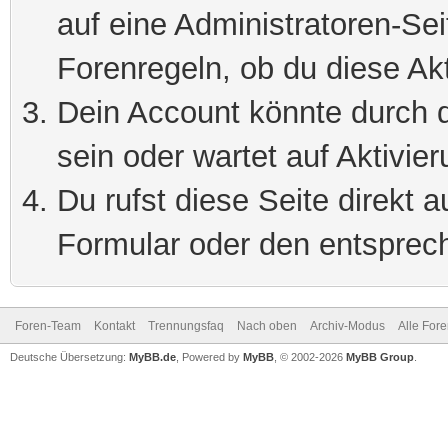
auf eine Administratoren-Se
Forenregeln, ob du diese Akt
Dein Account könnte durch d
sein oder wartet auf Aktivier
Du rufst diese Seite direkt 
Formular oder den entsprec
Foren-Team
Kontakt
Trennungsfaq
Nach oben
Archiv-Modus
Alle For
Deutsche Übersetzung:
MyBB.de
, Powered by
MyBB
, © 2002-2026
MyBB Group
.