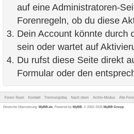
auf eine Administratoren-Se
Forenregeln, ob du diese Akt
Dein Account könnte durch d
sein oder wartet auf Aktivier
Du rufst diese Seite direkt 
Formular oder den entsprec
Foren-Team
Kontakt
Trennungsfaq
Nach oben
Archiv-Modus
Alle For
Deutsche Übersetzung:
MyBB.de
, Powered by
MyBB
, © 2002-2026
MyBB Group
.