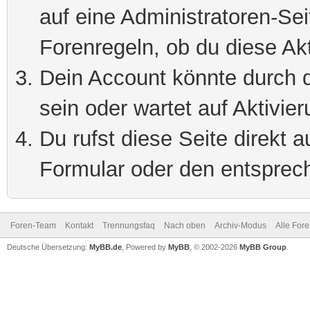
auf eine Administratoren-Se
Forenregeln, ob du diese Akt
Dein Account könnte durch d
sein oder wartet auf Aktivier
Du rufst diese Seite direkt 
Formular oder den entsprec
Foren-Team
Kontakt
Trennungsfaq
Nach oben
Archiv-Modus
Alle For
Deutsche Übersetzung:
MyBB.de
, Powered by
MyBB
, © 2002-2026
MyBB Group
.