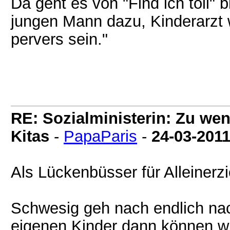
Da geht es von "Find ich toll" 
jungen Mann dazu, Kinderarzt
pervers sein."
RE: Sozialministerin: Zu wen
Kitas
-
PapaParis
-
24-03-201
Als Lückenbüsser für Alleine
Schwesig geh nach endlich n
eigenen Kinder dann können wi