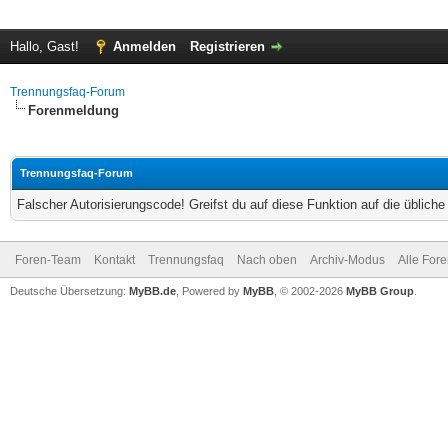
Hallo, Gast!
Anmelden
Registrieren
Trennungsfaq-Forum
Forenmeldung
Trennungsfaq-Forum
Falscher Autorisierungscode! Greifst du auf diese Funktion auf die üblich
Foren-Team
Kontakt
Trennungsfaq
Nach oben
Archiv-Modus
Alle For
Deutsche Übersetzung:
MyBB.de
, Powered by
MyBB
, © 2002-2026
MyBB Group
.