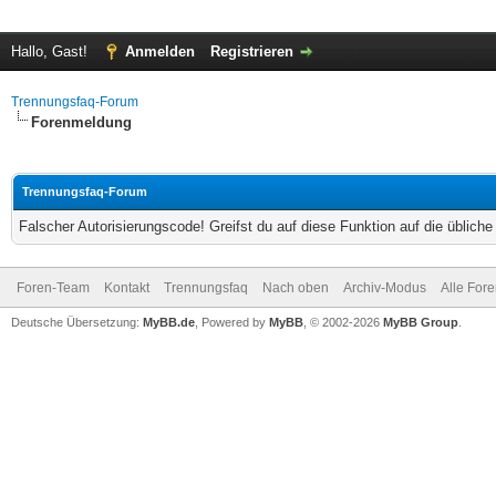
Hallo, Gast!
Anmelden
Registrieren
Trennungsfaq-Forum
Forenmeldung
Trennungsfaq-Forum
Falscher Autorisierungscode! Greifst du auf diese Funktion auf die üblich
Foren-Team
Kontakt
Trennungsfaq
Nach oben
Archiv-Modus
Alle For
Deutsche Übersetzung:
MyBB.de
, Powered by
MyBB
, © 2002-2026
MyBB Group
.