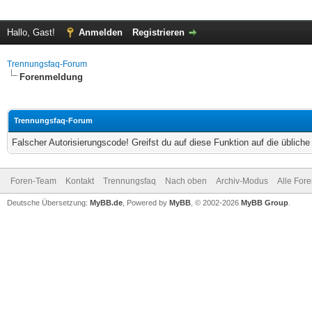
Hallo, Gast!
Anmelden
Registrieren
Trennungsfaq-Forum
Forenmeldung
Trennungsfaq-Forum
Falscher Autorisierungscode! Greifst du auf diese Funktion auf die üblich
Foren-Team
Kontakt
Trennungsfaq
Nach oben
Archiv-Modus
Alle For
Deutsche Übersetzung:
MyBB.de
, Powered by
MyBB
, © 2002-2026
MyBB Group
.