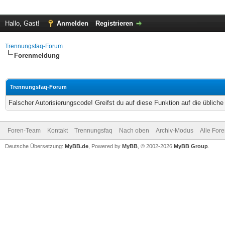
Hallo, Gast!
Anmelden
Registrieren
Trennungsfaq-Forum
Forenmeldung
Trennungsfaq-Forum
Falscher Autorisierungscode! Greifst du auf diese Funktion auf die üblich
Foren-Team
Kontakt
Trennungsfaq
Nach oben
Archiv-Modus
Alle For
Deutsche Übersetzung:
MyBB.de
, Powered by
MyBB
, © 2002-2026
MyBB Group
.