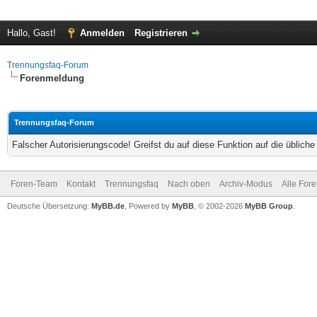
Hallo, Gast!
Anmelden
Registrieren
Trennungsfaq-Forum
Forenmeldung
Trennungsfaq-Forum
Falscher Autorisierungscode! Greifst du auf diese Funktion auf die üblich
Foren-Team
Kontakt
Trennungsfaq
Nach oben
Archiv-Modus
Alle For
Deutsche Übersetzung:
MyBB.de
, Powered by
MyBB
, © 2002-2026
MyBB Group
.