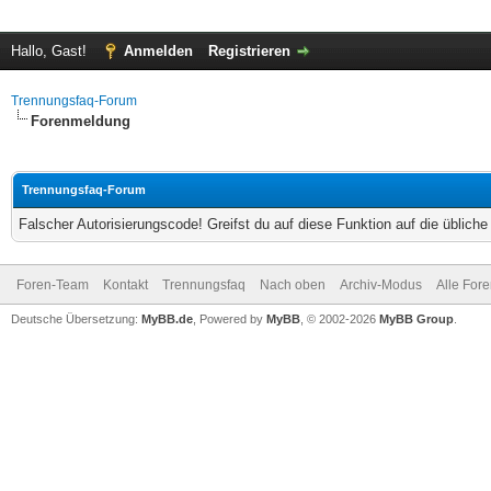
Hallo, Gast!
Anmelden
Registrieren
Trennungsfaq-Forum
Forenmeldung
Trennungsfaq-Forum
Falscher Autorisierungscode! Greifst du auf diese Funktion auf die üblich
Foren-Team
Kontakt
Trennungsfaq
Nach oben
Archiv-Modus
Alle For
Deutsche Übersetzung:
MyBB.de
, Powered by
MyBB
, © 2002-2026
MyBB Group
.