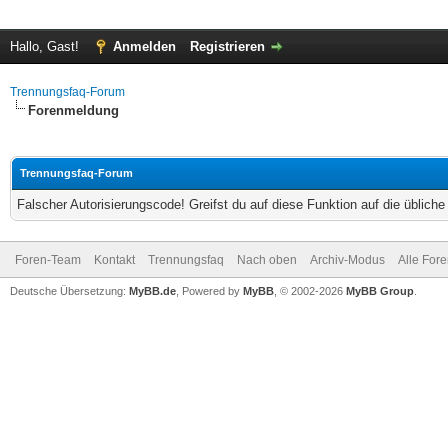
Hallo, Gast!
Anmelden
Registrieren
Trennungsfaq-Forum
Forenmeldung
Trennungsfaq-Forum
Falscher Autorisierungscode! Greifst du auf diese Funktion auf die üblich
Foren-Team
Kontakt
Trennungsfaq
Nach oben
Archiv-Modus
Alle For
Deutsche Übersetzung:
MyBB.de
, Powered by
MyBB
, © 2002-2026
MyBB Group
.