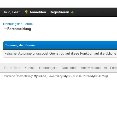
Hallo, Gast!
Anmelden
Registrieren
Trennungsfaq-Forum
Forenmeldung
Trennungsfaq-Forum
Falscher Autorisierungscode! Greifst du auf diese Funktion auf die üblich
Foren-Team
Kontakt
Trennungsfaq
Nach oben
Archiv-Modus
Alle For
Deutsche Übersetzung:
MyBB.de
, Powered by
MyBB
, © 2002-2026
MyBB Group
.