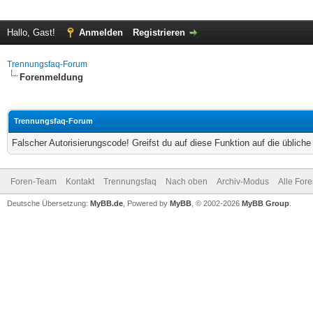
Hallo, Gast!
Anmelden
Registrieren
Trennungsfaq-Forum
Forenmeldung
Trennungsfaq-Forum
Falscher Autorisierungscode! Greifst du auf diese Funktion auf die üblich
Foren-Team
Kontakt
Trennungsfaq
Nach oben
Archiv-Modus
Alle For
Deutsche Übersetzung:
MyBB.de
, Powered by
MyBB
, © 2002-2026
MyBB Group
.