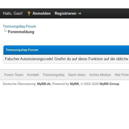
Hallo, Gast!
Anmelden
Registrieren
Trennungsfaq-Forum
Forenmeldung
Trennungsfaq-Forum
Falscher Autorisierungscode! Greifst du auf diese Funktion auf die üblich
Foren-Team
Kontakt
Trennungsfaq
Nach oben
Archiv-Modus
Alle For
Deutsche Übersetzung:
MyBB.de
, Powered by
MyBB
, © 2002-2026
MyBB Group
.