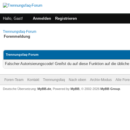
Hallo, Gast!
Anmelden
Registrieren
Trennungsfaq-Forum
Forenmeldung
Trennungsfaq-Forum
Falscher Autorisierungscode! Greifst du auf diese Funktion auf die üblich
Foren-Team
Kontakt
Trennungsfaq
Nach oben
Archiv-Modus
Alle For
Deutsche Übersetzung:
MyBB.de
, Powered by
MyBB
, © 2002-2026
MyBB Group
.