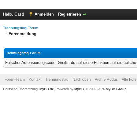
Hallo, Gast!
Anmelden
Registrieren
Trennungsfaq-Forum
Forenmeldung
Trennungsfaq-Forum
Falscher Autorisierungscode! Greifst du auf diese Funktion auf die üblich
Foren-Team
Kontakt
Trennungsfaq
Nach oben
Archiv-Modus
Alle For
Deutsche Übersetzung:
MyBB.de
, Powered by
MyBB
, © 2002-2026
MyBB Group
.