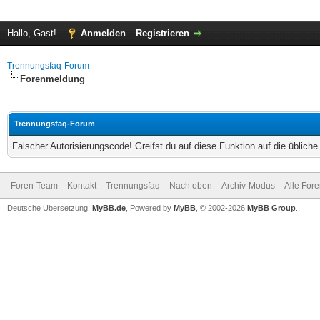
Hallo, Gast!
Anmelden
Registrieren
Trennungsfaq-Forum
Forenmeldung
Trennungsfaq-Forum
Falscher Autorisierungscode! Greifst du auf diese Funktion auf die üblich
Foren-Team
Kontakt
Trennungsfaq
Nach oben
Archiv-Modus
Alle For
Deutsche Übersetzung:
MyBB.de
, Powered by
MyBB
, © 2002-2026
MyBB Group
.