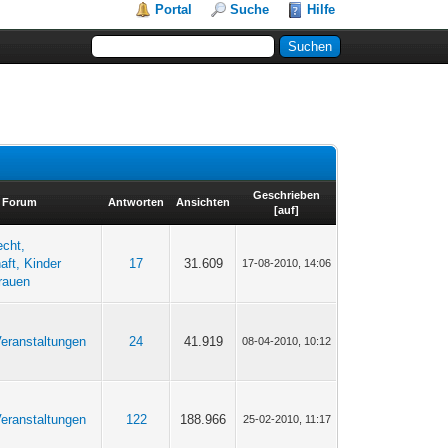
Portal
Suche
Hilfe
Geschrieben
Forum
Antworten
Ansichten
[
auf
]
echt,
aft, Kinder
17
31.609
17-08-2010, 14:06
rauen
eranstaltungen
24
41.919
08-04-2010, 10:12
eranstaltungen
122
188.966
25-02-2010, 11:17