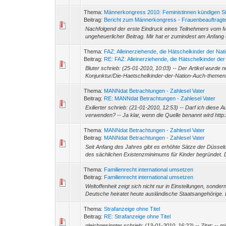
Thema:
Männerkongress 2010: Feministinnen kündigen S
Beitrag:
Bericht zum Männerkongress - Frauenbeauftragte
Nachfolgend der erste Eindruck eines Teilnehmers vom Mä
ungeheuerlicher Beitrag. Mir hat er zumindest am Anfang 
Thema:
FAZ: Alleinerziehende, die Hätschelkinder der Nat
Beitrag:
RE: FAZ: Alleinerziehende, die Hätschelkinder der 
Bluter schrieb: (25-01-2010, 10:03) -- Der Artikel wurde n
Konjunktur/Die-Haetschelkinder-der-Nation-Auch-themenb
Thema:
MANNdat Betrachtungen - Zahlesel Vater
Beitrag:
RE: MANNdat Betrachtungen - Zahlesel Vater
Exilierter schrieb: (21-01-2010, 12:53) -- Darf ich dies
verwenden? -- Ja klar, wenn die Quelle benannt wird http
Thema:
MANNdat Betrachtungen - Zahlesel Vater
Beitrag:
MANNdat Betrachtungen - Zahlesel Vater
Seit Anfang des Jahres gibt es erhöhte Sätze der Düssel
des sächlichen Existenzminimums für Kinder begründet. 
Thema:
Familienrecht international umsetzen
Beitrag:
Familienrecht international umsetzen
Weltoffenheit zeigt sich nicht nur in Einstellungen, sond
Deutsche heiratet heute ausländische Staatsangehörige. 
Thema:
Strafanzeige ohne Titel
Beitrag:
RE: Strafanzeige ohne Titel
gleichgesinnter schrieb: (13-01-2010, 16:22) -- Zitat: -- 