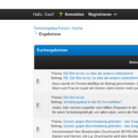
Hallo, Gast!
Anmelden
Registrieren
Trennungsfaq-Forum
›
Suche
Ergebnisse
Suchergebnisse
Beitr
Thema:
Die Ehe ist tot, es lebe die andere Lebensform!
Beitrag:
RE: Die Ehe ist tot, es lebe die andere Lebensform
Dazu wurde im FemokratieBlog ein Beitrag geschrieben. 
Mann und Frau im Laufe der letzten Jahre immer mehr perve
Thema:
Die Ehe ist tot
Beitrag:
Scheidungsland in der EU frei wählbar?
Jedes Jahr reichen ungefähr eine Million Ehepaare in der
für einen Scheidungsfall gilt, vor allem dann, wenn die Pa
Thema:
Gesetz gegen Beschneidung gefordert - das Geg
Beitrag:
Gesetz gegen Beschneidung gefordert - das Gegen
Gesetzentwurf des Bundesrates Drucksache 867/09 (Be
Damen und Herren, mit o.g. Drucksache wird dem Bundest