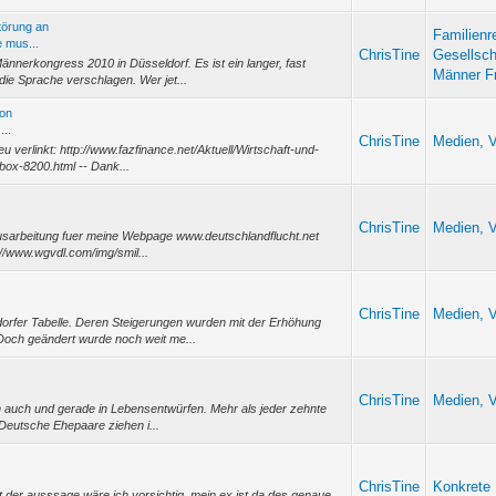
törung an
Familienr
 mus...
ChrisTine
Gesellsch
nnerkongress 2010 in Düsseldorf. Es ist ein langer, fast
Männer F
die Sprache verschlagen. Wer jet...
ion
...
ChrisTine
Medien, V
eu verlinkt: http://www.fazfinance.net/Aktuell/Wirtschaft-und-
ox-8200.html -- Dank...
ChrisTine
Medien, V
e Ausarbeitung fuer meine Webpage www.deutschlandflucht.net
://www.wgvdl.com/img/smil...
ChrisTine
Medien, V
dorfer Tabelle. Deren Steigerungen wurden mit der Erhöhung
Doch geändert wurde noch weit me...
ChrisTine
Medien, V
ern auch und gerade in Lebensentwürfen. Mehr als jeder zehnte
Deutsche Ehepaare ziehen i...
ChrisTine
Konkrete 
mit der ausssage wäre ich vorsichtig, mein ex ist da des genaue