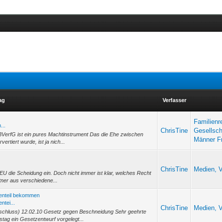
ag
Verfasser
Familienr
...
ChrisTine
Gesellsch
BVerfG ist ein pures Machtinstrument Das die Ehe zwischen
Männer F
rtiert wurde, ist ja nich...
ChrisTine
Medien, V
 EU die Scheidung ein. Doch nicht immer ist klar, welches Recht
rtner aus verschiedene...
enteil bekommen
tei...
ChrisTine
Medien, V
schluss) 12.02.10 Gesetz gegen Beschneidung Sehr geehrte
ag ein Gesetzentwurf vorgelegt...