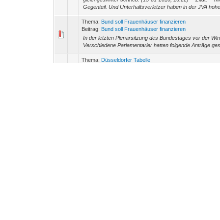
Gegenteil. Und Unterhaltsverletzer haben in der JVA hohe
Thema:
Bund soll Frauenhäuser finanzieren
Beitrag:
Bund soll Frauenhäuser finanzieren
In der letzten Plenarsitzung des Bundestages vor der W
Verschiedene Parlamentarier hatten folgende Anträge geste
Thema:
Düsseldorfer Tabelle
Beitrag:
RE: Düsseldorfer Tabelle
blue schrieb: (10-01-2010, 18:01) -- Und dann vielleicht 
Du in etwa so... http://www.wgvdl.com/img/smiley/smiley/a
Thema:
Düsseldorfer Tabelle
Beitrag:
RE: Düsseldorfer Tabelle
In WikiMANNia hat mein Mann einen Artikel zur Düsseldorfe
reinzuschauen, um nach evtl. Fehlern zu suchen oder Ergä
Thema:
Düsseldorfer Tabelle
Beitrag:
RE: Düsseldorfer Tabelle
Fluechtling schrieb: (07-01-2010, 17:35) -- Guter Beitrag!
meine Statistik schaue und mein erster Beitrag zur Düssel
Thema:
Düsseldorfer Tabelle
Beitrag:
RE: Düsseldorfer Tabelle
Hallo zusammen, da ich aus diesem Forum den einen ode
neuesten Beitrag bzgl. Düsseldorfer Tabelle aufmerksam 
Thema:
FDP will bei §1626a europäisches Schlußlicht we