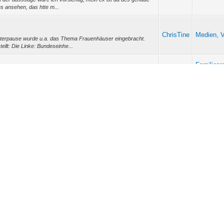
s ansehen, das htte m...
ChrisTine
Medien, V
interpause wurde u.a. das Thema Frauenhäuser eingebracht.
llt: Die Linke: Bundeseinhe...
Familienr
ChrisTine
Gesellsch
noch die Entwicklung der Reallöhne gegenüberstellen. -- Meinst
Männer F
ugenzwinkernd.gif ...
Familienr
ChrisTine
Gesellsch
r Tabelle eingestellt. Nun bitte ich Euch, dort mal
Männer F
nzungen festzustellen. http://wi...
Familienr
ChrisTine
Gesellsch
 -- Danke :) Ich gebe ja zu, das ich immer wieder gerne auf
Männer F
dorfer Tabelle hat es...
Familienr
ChrisTine
Gesellsch
r anderen Gedanken "geklaut" habe, möchte ich auf meinen
Männer F
machen. Ich habe einen ziemlich ...
rden
Familienr