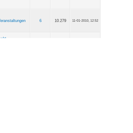
eranstaltungen
6
10.279
11-01-2010, 12:52
echt,
aft, Kinder
304
511.881
11-01-2010, 11:52
rauen
echt,
aft, Kinder
304
511.881
10-01-2010, 12:24
rauen
echt,
aft, Kinder
304
511.881
07-01-2010, 18:03
rauen
echt,
aft, Kinder
304
511.881
07-01-2010, 16:09
rauen
echt,