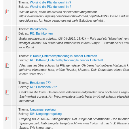
Thema:
Wo sind die Pfändungen hin ?
Beitrag:
Wo sind die Pfändungen hin ?
Wie Ihr wisst, habe ich diverse Bankkonten aufgemacht
https://www.trennungsfaq.com/forum/showthread.php?tid=12242 Diese sind fast
geschlossen. Ich habe genau gesagt viele Gläubiger gehabt...
Thema:
Bankkonten
Beitrag:
RE: Bankkonten
Bodenseebursche schrieb: (26-04-2019, 15:41) -- Fahr mal ein "bisschen" runt
weniger Alkohol. Du reitest dich immer tiefer in den Sumpf. -- Stimmt nicht ! Pr
eine Kunst
Thema:
P-Konto,Unterhaltspfändung,laufender Unterhalt
Beitrag:
RE: P-Konto,Unterhaltspfändung,laufender Unterhalt
Alles was an Überschuss ist Pfänden diese. Ob berechtigt unberechtigt juckt 
geheime einnahmen hast, eröfne Revolut, Monese. Dein Deutsches Konto lässt 
immer unter der P...
Thema:
Emotionen ???
Beitrag:
RE: Emotionen ???
Danke für die Infos. Da nun neue erlebnisse aufgetreten sind noch eine Frage
Sachverhalt vorerst. Am Wochenende ist mein Vater im Krankenhaus eingeliefer
manchmal ...
Thema:
Umgangsregelung
Beitrag:
RE: Umgangsregelung
Umgang bis 26.04.2019 hat geklappt. Der Junge hat Smartphone. Hab bißcher
Spiele gespielt. Hab Ihm jetzt beigebracht wie man Fotos mit macht :D Klasse
Spass. Wie immer auc...