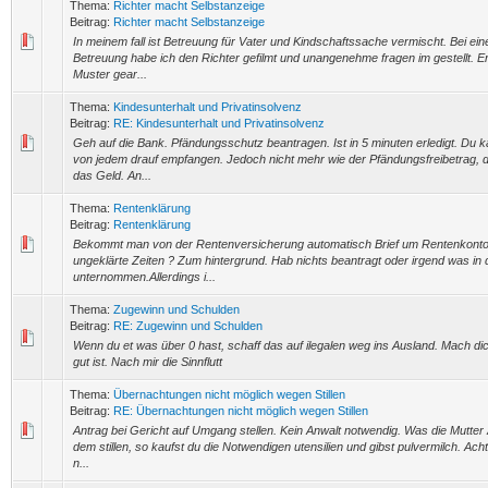
Thema:
Richter macht Selbstanzeige
Beitrag:
Richter macht Selbstanzeige
In meinem fall ist Betreuung für Vater und Kindschaftssache vermischt. Bei 
Betreuung habe ich den Richter gefilmt und unangenehme fragen im gestellt. Er
Muster gear...
Thema:
Kindesunterhalt und Privatinsolvenz
Beitrag:
RE: Kindesunterhalt und Privatinsolvenz
Geh auf die Bank. Pfändungsschutz beantragen. Ist in 5 minuten erledigt. Du 
von jedem drauf empfangen. Jedoch nicht mehr wie der Pfändungsfreibetrag, d
das Geld. An...
Thema:
Rentenklärung
Beitrag:
Rentenklärung
Bekommt man von der Rentenversicherung automatisch Brief um Rentenkonto 
ungeklärte Zeiten ? Zum hintergrund. Hab nichts beantragt oder irgend was in 
unternommen.Allerdings i...
Thema:
Zugewinn und Schulden
Beitrag:
RE: Zugewinn und Schulden
Wenn du et was über 0 hast, schaff das auf ilegalen weg ins Ausland. Mach dic
gut ist. Nach mir die Sinnflutt
Thema:
Übernachtungen nicht möglich wegen Stillen
Beitrag:
RE: Übernachtungen nicht möglich wegen Stillen
Antrag bei Gericht auf Umgang stellen. Kein Anwalt notwendig. Was die Mutter 
dem stillen, so kaufst du die Notwendigen utensilien und gibst pulvermilch. Achtu
n...