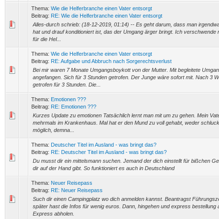
Thema:
Wie die Helferbranche einen Vater entsorgt
Beitrag:
RE: Wie die Helferbranche einen Vater entsorgt
Alles-durch schrieb: (18-12-2019, 01:14) -- Es geht darum, dass man irgendwa
hat und drauf konditioniert ist, das der Umgang ärger bringt. Ich verschwende
für die Hel...
Thema:
Wie die Helferbranche einen Vater entsorgt
Beitrag:
RE: Aufgabe und Abbruch nach Sorgerechtsverlust
Bei mir waren 7 Monate Umgangsboykott von der Mutter. Mit begleitete Umgan
angefangen. Sich für 3 Stunden getrofen. Der Junge wäre sofort mit. Nach 3
getrofen für 3 Stunden. Die...
Thema:
Emotionen ???
Beitrag:
RE: Emotionen ???
Kurzes Update zu emotionen Tatsächlich lernt man mit um zu gehen. Mein Vat
mehrmals im Krankenhaus. Mal hat er den Mund zu voll gehabt, weder schlu
möglich, demna...
Thema:
Deutscher Titel im Ausland - was bringt das?
Beitrag:
RE: Deutscher Titel im Ausland - was bringt das?
Du musst dir ein mittelsmann suchen. Jemand der dich einstellt für bißchen Ge
dir auf der Hand gibt. So funktioniert es auch in Deutschland
Thema:
Neuer Reisepass
Beitrag:
RE: Neuer Reisepass
Such dir einen Campingplatz wo dich anmelden kannst. Beantragst Führungsz
später hast die Infos für wenig euros. Dann, hingehen und express bestellung
Express abholen.