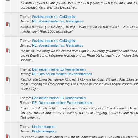
Kinderreisepass ist ausgestellt. Bin anwesend gewesen und habe mich auf das
vorbereitet. Kann wer das Deutsche...
Thema:
Sozialstunden vs. Gefängniss
Beitrag:
RE: Sozialstunden vs. Gefängniss
Alberto schrieb: (17-02-2020, 10:03) -- Was kommt als nächstes? -- Hab ein fe
machs wie @Karl 1000 gibts oficiel
Thema:
Sozialstunden vs. Gefängniss
Beitrag:
RE: Sozialstunden vs. Gefängniss
Ich bin fix und fertig. Ja ich bin mit dem Stgb in Berühung gekommen und habe
Jahre Bewährung. Körperverletzung und ..., Pleite bin ich auch. Vor halbes Jah
Videoid...
Thema:
Den neuen meiner Ex kennenlernen
Beitrag:
RE: Den neuen meiner Ex kennenlernen
Kauf dir alle Utensilien die ein Kind mit 9 Monate benötigt. Windeln, Plastikbeste
mehr Umgang mit Übernachtung. Die Lusche würde ich links liegen lassen. Mit
notwendigs...
Thema:
Den neuen meiner Ex kennenlernen
Beitrag:
RE: Den neuen meiner Ex kennenlernen
Fragen würde ich nichts. Fasst er das Kind an, liegt er im Krankenhaus. Dies
ich auch mit der Mutter fahren. Sieh zu das mehr Umgang stattfindet und Bind
Not wenn n...
Thema:
Kinderreisepass
Beitrag:
Kinderreisepass
Meine Ex möchte die Unterschrift für ein Kinderreisepass. Auf dem Wisch steh