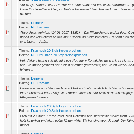
Vor einige Wochen war hier eine Frau von Landkreis und wollte Vollstrecken.
Habe Ihr daraufhin erklärt, ich Wohne bei meine Eltern hier und mein Vater ist b
die den...
Thema:
Demenz
Beitrag:
RE: Demenz
Absurdistan schrieb: (14-06-2017, 18:51) -- Die Pflegedienste wollen doch Gel
haben gar kein Interesse das ihre Kunden ins Heim kommen. Erst dort sind di
exorbitant. -- Aufp...
Thema:
Frau nach 20 Stgb freigesprochen
Beitrag:
RE: Frau nach 20 Stgb freigesprochen
Kein Fake. Hat Ihn ständig mit neue Nummern Kontaktiert da er mit Ihr nichts z
und Sie immer gesperrt hat. Selbst nummer gewechselt, hat Sie ihn wieder Konta
fehlanz...
Thema:
Demenz
Beitrag:
RE: Demenz
Demenz ist eine schleichende Krankheit und sehr gefährlich da Sie nicht bemer
Eltern sprechen über Pflege in anspruch nehmen. Der MDK stellt den Pflegegra
Pflegedienst kann s...
Thema:
Frau nach 20 Stgb freigesprochen
Beitrag:
Frau nach 20 Stgb freigesprochen
Frau mit 2 Kinder. Erster Vater zahlt Unterhalt und sieht seine Kinder nicht. Zwe
kein Unterhalt und sieht seine Kinder nicht. Sie hat ein neuen Freund. Der Küm
Kinder ...