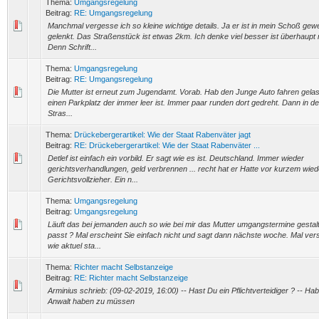
Thema:
Umgangsregelung
Beitrag:
RE: Umgangsregelung
Manchmal vergesse ich so kleine wichtige details. Ja er ist in mein Schoß ge
gelenkt. Das Straßenstück ist etwas 2km. Ich denke viel besser ist überhaupt 
Denn Schrift...
Thema:
Umgangsregelung
Beitrag:
RE: Umgangsregelung
Die Mutter ist erneut zum Jugendamt. Vorab. Hab den Junge Auto fahren gelas
einen Parkplatz der immer leer ist. Immer paar runden dort gedreht. Dann in de
Stras...
Thema:
Drückebergerartikel: Wie der Staat Rabenväter jagt
Beitrag:
RE: Drückebergerartikel: Wie der Staat Rabenväter ...
Detlef ist einfach ein vorbild. Er sagt wie es ist. Deutschland. Immer wieder
gerichtsverhandlungen, geld verbrennen ... recht hat er Hatte vor kurzem wie
Gerichtsvollzieher. Ein n...
Thema:
Umgangsregelung
Beitrag:
Umgangsregelung
Läuft das bei jemanden auch so wie bei mir das Mutter umgangstermine gestalte
passt ? Mal erscheint Sie einfach nicht und sagt dann nächste woche. Mal ver
wie aktuel sta...
Thema:
Richter macht Selbstanzeige
Beitrag:
RE: Richter macht Selbstanzeige
Arminius schrieb: (09-02-2019, 16:00) -- Hast Du ein Pflichtverteidiger ? -- Hab
Anwalt haben zu müssen