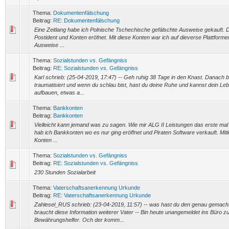
Thema:
Dokumentenfälschung
Beitrag:
RE: Dokumentenfälschung
Eine Zeitlang habe ich Polnische Tschechische gefälschte Ausweise gekauft. D
Postident und Konten eröfnet. Mit diese Konten war ich auf dieverse Plattformen
Ausweise ...
Thema:
Sozialstunden vs. Gefängniss
Beitrag:
RE: Sozialstunden vs. Gefängniss
Karl schrieb: (25-04-2019, 17:47) -- Geh ruhig 38 Tage in den Knast. Danach bi
traumatisiert und wenn du schlau bist, hast du deine Ruhe und kannst dein Le
aufbauen, etwas a...
Thema:
Bankkonten
Beitrag:
Bankkonten
Vielleicht kann jemand was zu sagen. Wie mir ALG II Leistungen das erste mal
hab ich Bankkonten wo es nur ging eröffnet und Piraten Software verkauft. Mitl
Konten ...
Thema:
Sozialstunden vs. Gefängniss
Beitrag:
RE: Sozialstunden vs. Gefängniss
230 Stunden Sozialarbeit
Thema:
Vaterschaftsanerkennung Urkunde
Beitrag:
RE: Vaterschaftsanerkennung Urkunde
Zahlesel_RUS schrieb: (23-04-2019, 11:57) -- was hast du den genau gemacht?
braucht diese Information weiterer Vater -- Bin heute unangemeldet ins Büro 
Bewährungshelfer. Och der komm...