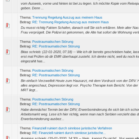
vom Ausweis, vorne und hinten ist bei zu legen. Ich möchte Kopie vom Reisepa
geben. Denn ...
Thema:
Trennung Regelung Auszug aus meinem Haus
Beitrag:
RE: Trennung Regelung Auszug aus meinem Haus
Du musst richtig Fakten Schafen, danach soll Sie sich erklären. Mein alter Nac
Frau verprügelt. Die Polizei ist gekommen, die Alte hat sofort die Wohnung ver
Thema:
Posttraumatischen Störung
Beitrag:
RE: Posttraumatischen Störung
Bitas schrieb: (22-01-2020, 07:18) -- Wie ich dir bereits geschrieben habe, la
erst mal Prüfen ob dir EMR überhaupt zusteht. Ich denke nicht, weil du noch k
eingezahlt has...
Thema:
Posttraumatischen Störung
Beitrag:
RE: Posttraumatischen Störung
Bin einfach Verzweifelt Heute zum Hausarzt, mit dem Vordruck von der DRV. H
alles angeschaut, Depression liegt vor. Psycho Therapie kein Bericht. Von der
MRT liegt...
Thema:
Posttraumatischen Störung
Beitrag:
RE: Posttraumatischen Störung
Habe demnächst Termin bei der DRV, Erwerbsminderung An sich bin ich scho
Arbeitsmarkt weg. Lese ich hier richtig, wenn man nach Serbien verzieht das di
Erwerbsminderung ausbez...
Thema:
Finanziell ruiniert durch sinnlose juristische Verfahren
Beitrag:
RE: Finanziell ruiniert durch sinnlose juristische...
Arminius schrieb: (20-01-2020, 14:30) -- Nein...kannst Du nicht!...Nur wenn al