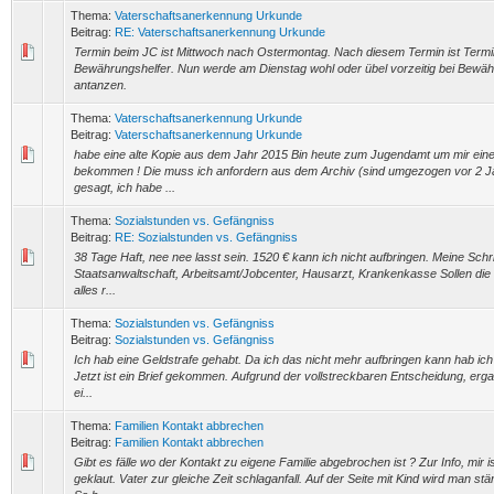
Thema:
Vaterschaftsanerkennung Urkunde
Beitrag:
RE: Vaterschaftsanerkennung Urkunde
Termin beim JC ist Mittwoch nach Ostermontag. Nach diesem Termin ist Term
Bewährungshelfer. Nun werde am Dienstag wohl oder übel vorzeitig bei Bewäh
antanzen.
Thema:
Vaterschaftsanerkennung Urkunde
Beitrag:
Vaterschaftsanerkennung Urkunde
habe eine alte Kopie aus dem Jahr 2015 Bin heute zum Jugendamt um mir eine
bekommen ! Die muss ich anfordern aus dem Archiv (sind umgezogen vor 2 J
gesagt, ich habe ...
Thema:
Sozialstunden vs. Gefängniss
Beitrag:
RE: Sozialstunden vs. Gefängniss
38 Tage Haft, nee nee lasst sein. 1520 € kann ich nicht aufbringen. Meine Schr
Staatsanwaltschaft, Arbeitsamt/Jobcenter, Hausarzt, Krankenkasse Sollen die 
alles r...
Thema:
Sozialstunden vs. Gefängniss
Beitrag:
Sozialstunden vs. Gefängniss
Ich hab eine Geldstrafe gehabt. Da ich das nicht mehr aufbringen kann hab ich a
Jetzt ist ein Brief gekommen. Aufgrund der vollstreckbaren Entscheidung, erga
ei...
Thema:
Familien Kontakt abbrechen
Beitrag:
Familien Kontakt abbrechen
Gibt es fälle wo der Kontakt zu eigene Familie abgebrochen ist ? Zur Info, mir i
geklaut. Vater zur gleiche Zeit schlaganfall. Auf der Seite mit Kind wird man stä