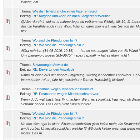
Woche, ein...
Thema:
Wie die Helferbranche einen Vater entsorgt
Beitrag:
RE: Aufgabe und Abbruch nach Sorgerechtsverlust
@Alles-durch In deiner annahme liegts du vollkommen Richtig. Mit 10, 11 Jah
das die Parallele auch in Ihr Wirkt. Was ich damit meine ist, was Sie von der Mu
bek...
Thema:
Wo sind die Pfändungen hin ?
Beitrag:
RE: Wo sind die Pfändungen hin ?
Alifka schrieb: (14-05-2019, 19:16) -- ...hat es sozusagen "alles vor die Wand 
Отправлено с моего SM-G975F через Tapatalk -- hat es eben nicht !
Thema:
Bewertungen Anwalt.de
Beitrag:
RE: Bewertungen Anwalt.de
Nimm dir einen aus der nähere umgebung. Wichtig ist nachbar Landkreis. Gehe
Internetseite, ruf an, fahr hin, vereinbare Termin. Hartnäckig bleiben!
Thema:
Festnahme wegen Missbrauchsvorwurf
Beitrag:
RE: Festnahme wegen Missbrauchsvorwurf
Wenn du Anwalt hast, lass Ihn machen. Wenn es soweit ist, frag nach ob diese
Schrank haben. Lass dich nicht einschüchtern
Thema:
Wo sind die Pfändungen hin ?
Beitrag:
RE: Wo sind die Pfändungen hin ?
Ne nee alles egal ist nicht. Finanzamtschulden gibts keine mehr, die Strafverf
am A vorbei, Unterhaltsschulden, welche !? Will doch keiner was, und wenn ma
nichts. Das m...