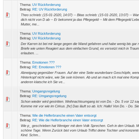
Thema:
UV Rückforderung
Beitrag:
RE: UV Rückforderung
Theo schrieb: (15-01-2020, 14:07) -- Bitas schrieb: (15-01-2020, 13:07) -- W
dich nicht von D ab -- Er bekommt ja das Pflegegeld -- Mit dem Pflegegeld Lebe
Mutter, me...
Thema:
UV Rückforderung
Beitrag:
UV Rückforderung
Der Karren ist bei mir lange gegen die Wand gefahren und habe wenig bis gar n
Briefe wie unten Reagiert aus dem einfachen Grund, es versetzt mich in Traum
erlauben. ...
Thema:
Emotionen ???
Beitrag:
RE: Emotionen ???
Abneigung gegenüber Frauen. Auf der eine Seite wunderbare Geschöpfe, wen
Hinterkopf nicht wäre, wie Sie sein können. Ab und an mach ich mal eine Komp
anderen klatsche ich Sie ve...
Thema:
Umgangsregelung
Beitrag:
RE: Umgangsregelung
Schon wieder wird gestritten. Weihnachtsumgang ist von Do. - Do. 5 vor 12 sagt
Komme mir vor wie im Cirkus. [hr] Das läuft so ab. Ich: Hallo! Von Do. - Do. Sie:
Thema:
Wie die Helferbranche einen Vater entsorgt
Beitrag:
RE: Wie die Helferbranche einen Vater entsorgt
Wie p_ geschrieben hat Weniger mit dem Volk Sprechen. Geh in den Urlaub. Ma
schöne Tage. Wenn Zurück bist vom Urlaub Triffst deine Tochter und konzentri
Kind. Schm...