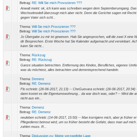
Beitrag:
RE: Will Sie mich Provozieren ???
Anwalt meint: ok, ich kann was schreiben wegen dem Septemberumgang. Das
Wechselmodell überzeugt mich aber nicht. Denn die Gerichte sagen mit Recht
gegen Vater sich schl...
Thema:
Will Sie mich Provozieren ???
Beitrag:
Will Sie mich Provozieren ???
Jo Übergabe zu mir ist gewesen. Hab Sie angesprochen, will die zwei X eine 
dir Besprechen. Erste Woche hat Sie Kalender aufgemacht und vereinbart. Ach
kann Sie nicht...
Thema:
Rückzug
Beitrag:
RE: Rückzug
Ganze situation betrechten. Entfernung des Kindes, Berufliches, eigenes Umfel
was du möchtest, alles betrachten und dementsprechend handeln.
Thema:
Demenz
Beitrag:
RE: Demenz
Flo schrieb: (26-06-2017, 21:13) -- CheGuevara schrieb: (26-06-2017, 20:34) 
dann kostet es die Eigentumswohnung... da war doch was, oder? -- Wird die a
nicht aus ein...
Thema:
Demenz
Beitrag:
RE: Demenz
neuleben schrieb: (14-06-2017, 15:50) -- Man korrigiere mich, aber je früher e
Pflegedienst betreut wird, um so früher besteht die Gefahr, dass man auf mic
zahlen muss. R...
Thema:
Diskussion zu: Meine verzweifelte Lage