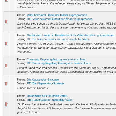
Wand gefahren ist kannst Du anfangen einen Krieg zu führen. So gewinnen imm
-- Wenn es sc...
Thema:
Vater bekommt Obhut der Kinder zugesprochen
Beitrag:
RE: Vater bekommt Obhut der Kinder zugesprochen
Die Kinder sind schon 4 Jahre in Deutschland. Auf einmal gibt es doch PTBS S
nach D gekommen ist, ist der zuzutrauen wenn es eng wird, das weiter gezoge
Thema:
Die fairsten Länder im Familienrecht für Väter die relativ gut verdienen
Beitrag:
RE: Die fairsten Länder im Familienrecht für Väter...
Alberto schrieb: (20-01-2020, 01:12) -- Ganze Balkanregion. Alleinerziehende 
vor dem Nichts, wenn der Mann keinen Unterhalt zahlt und sich ggf. in ein Nac
Wurde mi...
Thema:
Trennung Regelung Auszug aus meinem Haus
Beitrag:
RE: Trennung Regelung Auszug aus meinem Haus
Schmeiß alles raus von der alte. Desinficiere die Wohnung. Die S... Katzen kan
abgeben. Anders bist erpressbar. Fällst wohl möglich auf Ihr mimimi mi. Weg mi
Thema:
Die Klapsendoc-Strategie
Beitrag:
RE: Die Klapsendoc-Strategie
Gibt es hier ein Update ?
Thema:
Ratschläge für zukünftige Väter..
Beitrag:
RE: Ratschläge für zukünftige Väter..
Ein Freund hat sich eine Ausländerin geangelt. Die hat ein Kind bereits im Ausl
Angeblich kann Sie nicht Schwanger werden. Nach einem Jahr zusammen sein
passiert. Fix und...