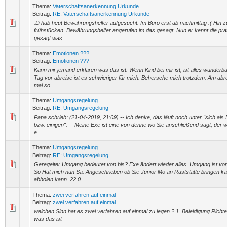
Thema:
Vaterschaftsanerkennung Urkunde
Beitrag:
RE: Vaterschaftsanerkennung Urkunde
:D hab heut Bewährungshelfer aufgesucht. Im Büro erst ab nachmittag :( Hin
frühstücken. Bewährungshelfer angerufen im das gesagt. Nun er kennt die prat
gesagt was...
Thema:
Emotionen ???
Beitrag:
Emotionen ???
Kann mir jemand erklären was das ist. Wenn Kind bei mir ist, ist alles wunderb
Tag vor abreise ist es schwieriger für mich. Behersche mich trotzdem. Am abre
mal so....
Thema:
Umgangsregelung
Beitrag:
RE: Umgangsregelung
Papa schrieb: (21-04-2019, 21:09) -- Ich denke, das läuft noch unter "sich als
bzw. einigen". -- Meine Exe ist eine von denne wo Sie anschließend sagt, der wo
e...
Thema:
Umgangsregelung
Beitrag:
RE: Umgangsregelung
Geregelter Umgang bedeutet von bis? Exe ändert wieder alles. Umgang ist von
So Hat mich nun Sa. Angeschrieben ob Sie Junior Mo an Raststätte bringen k
abholen kann. 22.0...
Thema:
zwei verfahren auf einmal
Beitrag:
zwei verfahren auf einmal
welchen Sinn hat es zwei verfahren auf einmal zu legen ? 1. Beleidigung Richt
was das ist