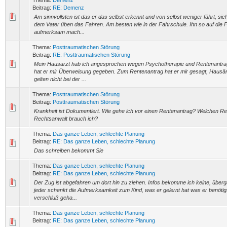
Thema:
Demenz
Beitrag:
RE: Demenz
Am sinnvollsten ist das er das selbst erkennt und von selbst weniger fährt, sich
dem Vater üben das Fahren. Am besten wie in der Fahrschule. Ihn so auf die F
aufmerksam mach...
Thema:
Posttraumatischen Störung
Beitrag:
RE: Posttraumatischen Störung
Mein Hausarzt hab ich angesprochen wegen Psychotherapie und Rentenantra
hat er mir Überweisung gegeben. Zum Rentenantrag hat er mir gesagt, Hausär
gelten nicht bei der ...
Thema:
Posttraumatischen Störung
Beitrag:
Posttraumatischen Störung
Krankheit ist Dokumentiert. Wie gehe ich vor einen Rentenantrag? Welchen Re
Rechtsanwalt brauch ich?
Thema:
Das ganze Leben, schlechte Planung
Beitrag:
RE: Das ganze Leben, schlechte Planung
Das schreiben bekommt Sie
Thema:
Das ganze Leben, schlechte Planung
Beitrag:
RE: Das ganze Leben, schlechte Planung
Der Zug ist abgefahren um dort hin zu ziehen. Infos bekomme ich keine, über
jeder schenkt die Aufmerksamkeit zum Kind, was er gelernt hat was er benötigt
verschluß geha...
Thema:
Das ganze Leben, schlechte Planung
Beitrag:
RE: Das ganze Leben, schlechte Planung