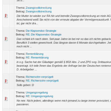
So b...
Thema:
Zwangsvollstreckung
Beitrag:
Zwangsvollstreckung
Die Mutter ist wieder zur RA hin und betreibt Zwangsvollstreckung an mein AG
Anscheinend weiß Sie nicht von der erneute abgabe der Vermögensauskunft. M
ist, gar nicht dra...
Thema:
Die Klapsendoc-Strategie
Beitrag:
RE: Die Klapsendoc-Strategie
Das schieb ich nach oben. Seit paar Jahre ist bei mir so das ich nichts geba
Beruflich 3 stellen gewechselt. Das längste davon 6 Monate durchgehalten. Jetz
noch nicht ...
Thema:
Rentenklärung
Beitrag:
RE: Rentenklärung
in o.g. Sache hat der Gläubiger gemäß § 802I Abs. 2 und ZPO sog. Drittauskun
beantragt. Ich teile Ihnen das Ergebnis der Anfrage bei der Deutschen rentenv
D. Arbeitgeber ...
Thema:
Richtersohn verprügelt
Beitrag:
RE: Richtersohn verprügelt
Solls geben :D
Thema:
Umgangsregelung
Beitrag:
RE: Umgangsregelung
Ne nee. Nicht jedem, allerdings wenn mich jemand zu lange immer provoziert,
passieren.