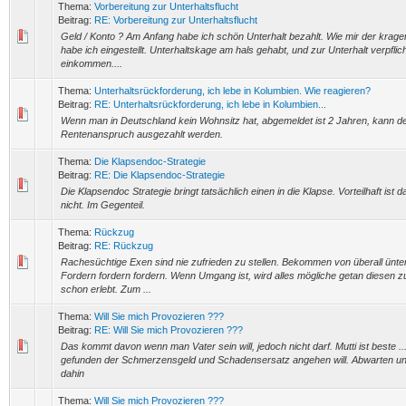
Thema:
Vorbereitung zur Unterhaltsflucht
Beitrag:
RE: Vorbereitung zur Unterhaltsflucht
Geld / Konto ? Am Anfang habe ich schön Unterhalt bezahlt. Wie mir der kragen 
habe ich eingestellt. Unterhaltskage am hals gehabt, und zur Unterhalt verpflich
einkommen....
Thema:
Unterhaltsrückforderung, ich lebe in Kolumbien. Wie reagieren?
Beitrag:
RE: Unterhaltsrückforderung, ich lebe in Kolumbien...
Wenn man in Deutschland kein Wohnsitz hat, abgemeldet ist 2 Jahren, kann d
Rentenanspruch ausgezahlt werden.
Thema:
Die Klapsendoc-Strategie
Beitrag:
RE: Die Klapsendoc-Strategie
Die Klapsendoc Strategie bringt tatsächlich einen in die Klapse. Vorteilhaft ist 
nicht. Im Gegenteil.
Thema:
Rückzug
Beitrag:
RE: Rückzug
Rachesüchtige Exen sind nie zufrieden zu stellen. Bekommen von überall ünte
Fordern fordern fordern. Wenn Umgang ist, wird alles mögliche getan diesen zu
schon erlebt. Zum ...
Thema:
Will Sie mich Provozieren ???
Beitrag:
RE: Will Sie mich Provozieren ???
Das kommt davon wenn man Vater sein will, jedoch nicht darf. Mutti ist beste .
gefunden der Schmerzensgeld und Schadensersatz angehen will. Abwarten und
dahin
Thema:
Will Sie mich Provozieren ???