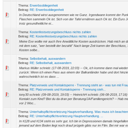
Thema:
Erwerbsobliegenheit
Beitrag:
RE: Erwerbsobliegenheit
In Deutschland wirst ausgenommen wie ne Ganz. Irgendwann kommt der Pun
Flaschen sammeln Ok ist. Sich von der Tafel ernähren auch Ok ist. Ein Euro J
trotz gesundheitliche ei...
Thema:
Kostenfestsetzungsbeschluss nichts zahlen
Beitrag:
RE: Kostenfestsetzungsbeschluss nichts zahlen
Meine Exe wollte mir auch Ihre Anwältliche Kosten ausdrücken. Hab mich an
mit dem satz, "wer bestellt der bezahlt" Nach lange Zeit kamm der Beschluss,
Kosten selbe...
Thema:
Selbstbehalt, auswandern
Beitrag:
RE: Selbstbehalt, auswandern
Markus Müller schrieb: (17-08-2019, 22:03) -- Ok, ich komme dann mal wied
zurück: Wenn ich einen Pass aus einem der Balkanländer habe und dort hinzie
wahrscheinlich ist es dass ...
Thema:
Platzverweis und Kontaktsperre - Trennung steht an - was tun mit Fra
Beitrag:
RE: Platzverweis und Kontaktsperre - Trennung steh...
tony30 schrieb: (09-08-2019, 19:03) -- HeinrichH schrieb: (06-08-2019, 17:16) -
Kontakt zum Kind? Bist du da dran per Beratung/JA/Familiengericht? -- Hab me
vor 2 Woc...
Thema:
Unterhaltspflichtverletzung Hauptverhandlung. Was muss ich beachte
Beitrag:
RE: Unterhaltspflichtverletzung Hauptverhandlung. ...
In #128 und #134 steht es sehr gut. Ich bin in Depressionen damals hingefalle
jemand auf dem Boden liegt noch drauf prügeln gibts nur im Film. Bei mir war e