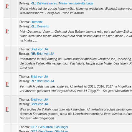
Beitrag:
RE: Diskussion zu: Meine verzweifelte Lage
Wenn nichts mit Ihr zu tun haben willst. Nummer wechseln, Wohnadresse wec
Auskunftssperre. Fertig aus. Ruhe im Karton.
Thema:
Demenz
Beitrag:
RE: Demenz
Mein Dementer Vater ... Geht auf dem Balkon, kommt rein, geht auf dem Balko
Dann setzt sich meine Mutter auch auf dem Balkon damit er sitzen bleibt. Er k
nicht absc...
Thema:
Brief von JA
Beitrag:
RE: Brief von JA
Posttrauma ist seit Anfang an. Wenn Männer abhauen verstehe ich, Jahrelang 
die übelste Folter. Alle nennen sich Fachläute, hauptsache Mutter beistehen. 
Greif nac...
Thema:
Brief von JA
Beitrag:
RE: Brief von JA
Vermutlich gehts um was anderes. Unterhalt ist 2015, 2016, 2017 nicht geflos
vor kurzem geändert (Außergerichtlich) von 14 Tägig Fr.- So. jetzt Monatlich M
Thema:
Brief von JA
Beitrag:
Brief von JA
Was wollen die ? Mahnung über rückständigen Unterhaltsvorschussleistungen
davon in Kenntniss gesetzt, dass die Unterhaltsansprüche Ihres Kindes auf de
Sachsen übergegangen ...
Thema:
GEZ Gebühren, Gläubiger
Beitrag:
GEZ Gebühren, Gläubiger