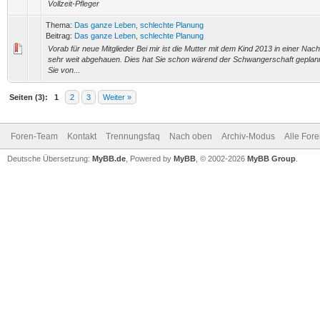
Vollzeit-Pfleger
Thema:
Das ganze Leben, schlechte Planung
Beitrag:
Das ganze Leben, schlechte Planung
Vorab für neue Mitglieder Bei mir ist die Mutter mit dem Kind 2013 in einer Nac
sehr weit abgehauen. Dies hat Sie schon wärend der Schwangerschaft geplann
Sie von...
Seiten (3):
1
2
3
Weiter »
Foren-Team
Kontakt
Trennungsfaq
Nach oben
Archiv-Modus
Alle For
Deutsche Übersetzung:
MyBB.de
, Powered by
MyBB
, © 2002-2026
MyBB Group
.