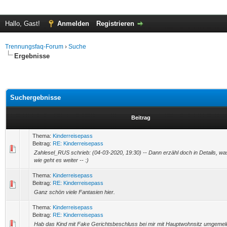
Hallo, Gast!
Anmelden
Registrieren
Trennungsfaq-Forum
›
Suche
Ergebnisse
Suchergebnisse
Beitrag
Thema:
Kinderreisepass
Beitrag:
RE: Kinderreisepass
Zahlesel_RUS schrieb: (04-03-2020, 19:30) -- Dann erzähl doch in Details, wa
wie geht es weiter -- :)
Thema:
Kinderreisepass
Beitrag:
RE: Kinderreisepass
Ganz schön viele Fantasien hier.
Thema:
Kinderreisepass
Beitrag:
RE: Kinderreisepass
Hab das Kind mit Fake Gerichtsbeschluss bei mir mit Hauptwohnsitz umgemel