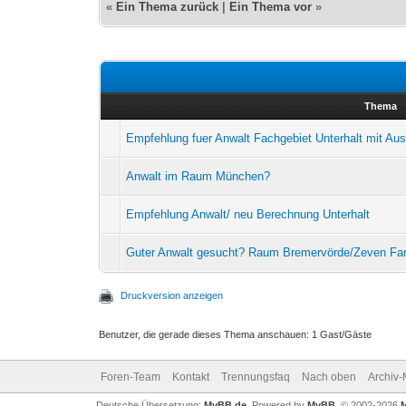
«
Ein Thema zurück
|
Ein Thema vor
»
Thema
Empfehlung fuer Anwalt Fachgebiet Unterhalt mit Au
Anwalt im Raum München?
Empfehlung Anwalt/ neu Berechnung Unterhalt
Guter Anwalt gesucht? Raum Bremervörde/Zeven Fam
Druckversion anzeigen
Benutzer, die gerade dieses Thema anschauen: 1 Gast/Gäste
Foren-Team
Kontakt
Trennungsfaq
Nach oben
Archiv
Deutsche Übersetzung:
MyBB.de
, Powered by
MyBB
, © 2002-2026