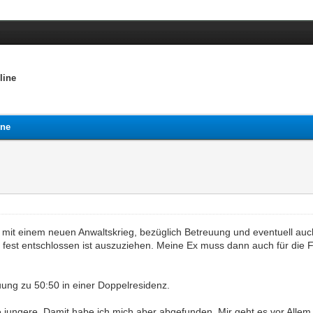
line
ine
it einem neuen Anwaltskrieg, bezüglich Betreuung und eventuell auch U
 fest entschlossen ist auszuziehen. Meine Ex muss dann auch für die 
euung zu 50:50 in einer Doppelresidenz.
die jungere. Damit habe ich mich aber abgefunden. Mir geht es vor Alle