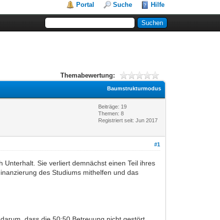
Portal
Suche
Hilfe
Themabewertung:
Baumstrukturmodus
Beiträge: 19
Themen: 8
Registriert seit: Jun 2017
#1
nterhalt. Sie verliert demnächst einen Teil ihres
Finanzierung des Studiums mithelfen und das
m darum, dass die 50:50 Betreuung nicht gestört