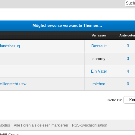
Möglicherweise verwandte Themen…
Verfasser
Antworte
slandsbezug
Dassault
3
sammy
3
Ein Vater
4
ilienrecht usw.
michxo
0
Gehe zu:
-Modus
Alle Foren als gelesen markieren
RSS-Synchronisation
MyBB Group
.