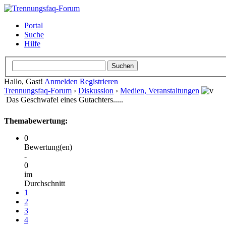
Portal
Suche
Hilfe
Hallo, Gast!
Anmelden
Registrieren
Trennungsfaq-Forum
›
Diskussion
›
Medien, Veranstaltungen
Das Geschwafel eines Gutachters.....
Themabewertung:
0
Bewertung(en)
-
0
im
Durchschnitt
1
2
3
4