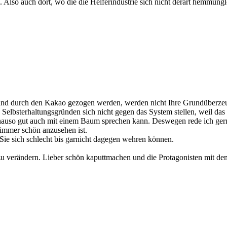
ei. Also auch dort, wo die die Helferindustrie sich nicht derart hemmungl
ind und durch den Kakao gezogen werden, werden nicht Ihre Grundüberze
us Selbsterhaltungsgründen sich nicht gegen das System stellen, weil 
enauso gut auch mit einem Baum sprechen kann. Deswegen rede ich gern
 immer schön anzusehen ist.
Sie sich schlecht bis garnicht dagegen wehren können.
zu verändern. Lieber schön kaputtmachen und die Protagonisten mit de