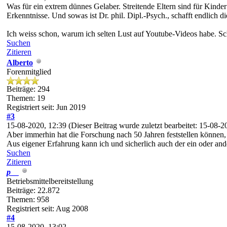
Was für ein extrem dünnes Gelaber. Streitende Eltern sind für Kinder
Erkenntnisse. Und sowas ist Dr. phil. Dipl.-Psych., schafft endlich di
Ich weiss schon, warum ich selten Lust auf Youtube-Videos habe. S
Suchen
Zitieren
Alberto
Forenmitglied
Beiträge: 294
Themen: 19
Registriert seit: Jun 2019
#3
15-08-2020, 12:39
(Dieser Beitrag wurde zuletzt bearbeitet: 15-08-
Aber immerhin hat die Forschung nach 50 Jahren feststellen können, da
Aus eigener Erfahrung kann ich und sicherlich auch der ein oder and
Suchen
Zitieren
p__
Betriebsmittelbereitstellung
Beiträge: 22.872
Themen: 958
Registriert seit: Aug 2008
#4
15-08-2020, 13:02