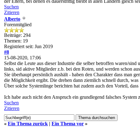
der Eltern, bei denen es dauerstrittig bleibt in allen Ländern gleich s
Suchen
Zitieren
Alberto
Forenmitglied
Beiträge: 294
Themen: 19
Registriert seit: Jun 2019
#8
15-08-2020, 17:06
Selbst die Leute aus dieser Industrie die selber betroffen waren/s
links, sid aktive Mitglieder z.b. bei den Roten, und werden schon a
Sie überhaupt persönlich aushält - haben den Charakter dass man g
die Möglichkeit ergibt. Die drehen dann ziemlich schnell durch, was
Über solche Systemlinge berichten hat zudem auch den Vorteil, dass 
Ich habe auch nicht den Anspruch ein grundlegend falsches System 
Suchen
Zitieren
«
Ein Thema zurück
|
Ein Thema vor
»