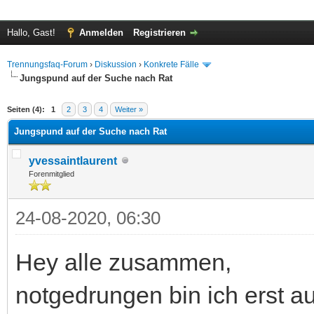
Hallo, Gast!
Anmelden
Registrieren
Trennungsfaq-Forum
›
Diskussion
›
Konkrete Fälle
Jungspund auf der Suche nach Rat
 im Durchschnitt
Seiten (4):
1
2
3
4
Weiter »
Jungspund auf der Suche nach Rat
yvessaintlaurent
Forenmitglied
24-08-2020, 06:30
Hey alle zusammen,
notgedrungen bin ich erst a