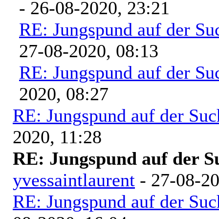
- 26-08-2020, 23:21
RE: Jungspund auf der Su
27-08-2020, 08:13
RE: Jungspund auf der Su
2020, 08:27
RE: Jungspund auf der Suc
2020, 11:28
RE: Jungspund auf der S
yvessaintlaurent
- 27-08-20
RE: Jungspund auf der Suc