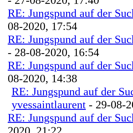
RE: Jungspund auf der Suc
08-2020, 17:54
RE: Jungspund auf der Suc
- 28-08-2020, 16:54
RE: Jungspund auf der Suc
08-2020, 14:38
RE: Jungspund auf der Su
yvessaintlaurent
- 29-08-2
RE: Jungspund auf der Suc
2020, 21:22