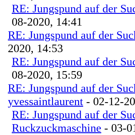
RE: Jungspund auf der Su
08-2020, 14:41
RE: Jungspund auf der Suc
2020, 14:53
RE: Jungspund auf der Su
08-2020, 15:59
RE: Jungspund auf der Suc
yvessaintlaurent
- 02-12-20
RE: Jungspund auf der Su
Ruckzuckmaschine
- 03-0