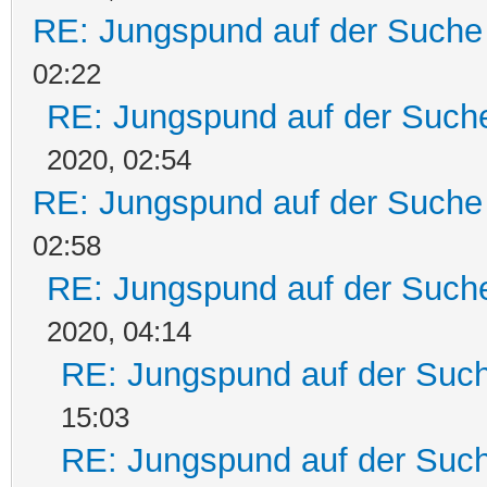
RE: Jungspund auf der Suche
02:22
RE: Jungspund auf der Such
2020, 02:54
RE: Jungspund auf der Suche
02:58
RE: Jungspund auf der Such
2020, 04:14
RE: Jungspund auf der Suc
15:03
RE: Jungspund auf der Suc