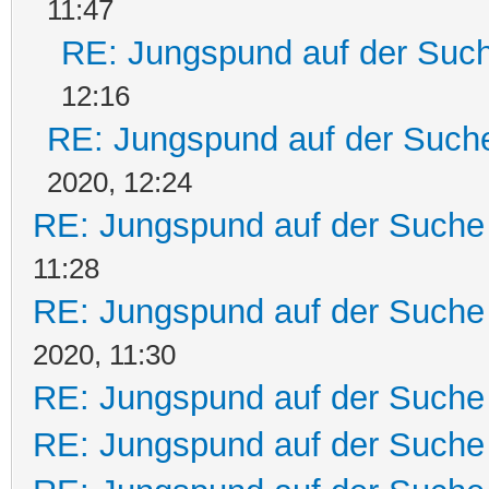
11:47
RE: Jungspund auf der Suc
12:16
RE: Jungspund auf der Such
2020, 12:24
RE: Jungspund auf der Suche
11:28
RE: Jungspund auf der Suche
2020, 11:30
RE: Jungspund auf der Suche
RE: Jungspund auf der Suche