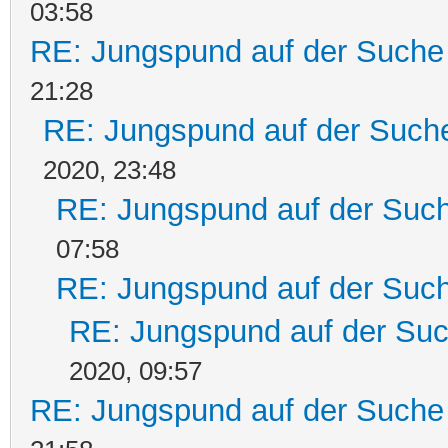
03:58
RE: Jungspund auf der Suche
21:28
RE: Jungspund auf der Such
2020, 23:48
RE: Jungspund auf der Suc
07:58
RE: Jungspund auf der Suc
RE: Jungspund auf der Su
2020, 09:57
RE: Jungspund auf der Suche