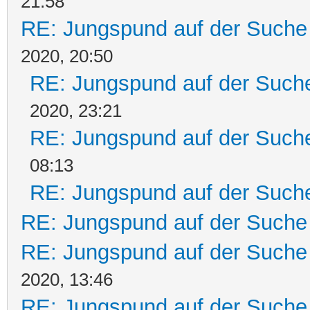
21:58
RE: Jungspund auf der Suche
2020, 20:50
RE: Jungspund auf der Such
2020, 23:21
RE: Jungspund auf der Such
08:13
RE: Jungspund auf der Such
RE: Jungspund auf der Suche
RE: Jungspund auf der Suche
2020, 13:46
RE: Jungspund auf der Suche