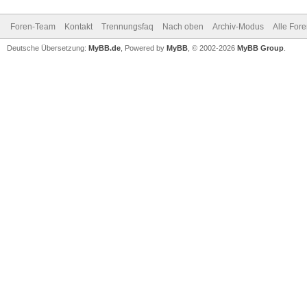
Foren-Team
Kontakt
Trennungsfaq
Nach oben
Archiv-Modus
Alle For
Deutsche Übersetzung:
MyBB.de
, Powered by
MyBB
, © 2002-2026
MyBB Group
.