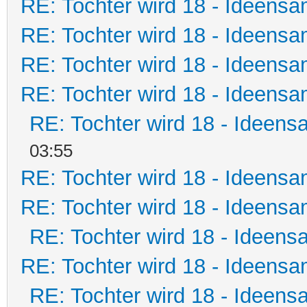
RE: Tochter wird 18 - Ideens
RE: Tochter wird 18 - Ideens
RE: Tochter wird 18 - Ideens
RE: Tochter wird 18 - Ideens
RE: Tochter wird 18 - Ideen
03:55
RE: Tochter wird 18 - Ideens
RE: Tochter wird 18 - Ideens
RE: Tochter wird 18 - Ideen
RE: Tochter wird 18 - Ideens
RE: Tochter wird 18 - Ideen