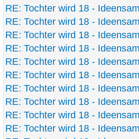
RE: Tochter wird 18 - Ideensa
RE: Tochter wird 18 - Ideensa
RE: Tochter wird 18 - Ideensa
RE: Tochter wird 18 - Ideensa
RE: Tochter wird 18 - Ideensa
RE: Tochter wird 18 - Ideensa
RE: Tochter wird 18 - Ideensa
RE: Tochter wird 18 - Ideensa
RE: Tochter wird 18 - Ideensa
RE: Tochter wird 18 - Ideensa