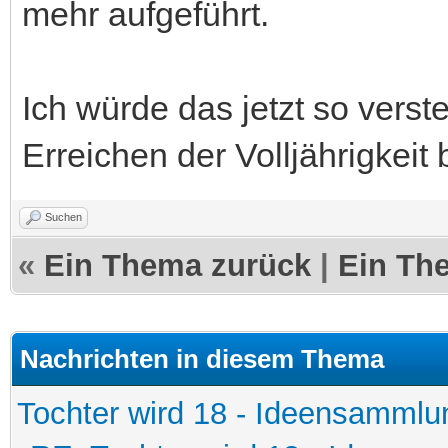
mehr aufgeführt.
Ich würde das jetzt so verst
Erreichen der Volljährigkeit 
Suchen
«
Ein Thema zurück
|
Ein Th
Nachrichten in diesem Thema
Tochter wird 18 - Ideensammlu