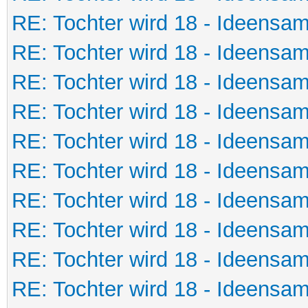
RE: Tochter wird 18 - Ideensa
RE: Tochter wird 18 - Ideensa
RE: Tochter wird 18 - Ideensa
RE: Tochter wird 18 - Ideensa
RE: Tochter wird 18 - Ideensa
RE: Tochter wird 18 - Ideensa
RE: Tochter wird 18 - Ideensa
RE: Tochter wird 18 - Ideensa
RE: Tochter wird 18 - Ideensa
RE: Tochter wird 18 - Ideensa