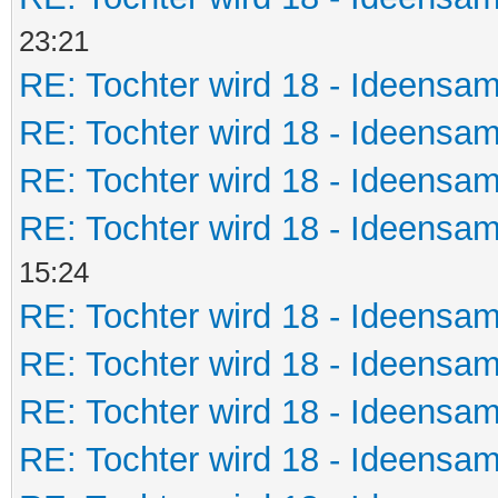
23:21
RE: Tochter wird 18 - Ideensa
RE: Tochter wird 18 - Ideensa
RE: Tochter wird 18 - Ideensa
RE: Tochter wird 18 - Ideensa
15:24
RE: Tochter wird 18 - Ideensa
RE: Tochter wird 18 - Ideensa
RE: Tochter wird 18 - Ideensa
RE: Tochter wird 18 - Ideensa