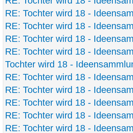
RE: Tochter wird 18 - Ideensa
RE: Tochter wird 18 - Ideensa
RE: Tochter wird 18 - Ideensa
RE: Tochter wird 18 - Ideensa
RE: Tochter wird 18 - Ideensa
Tochter wird 18 - Ideensammlu
RE: Tochter wird 18 - Ideensa
RE: Tochter wird 18 - Ideensa
RE: Tochter wird 18 - Ideensa
RE: Tochter wird 18 - Ideensa
RE: Tochter wird 18 - Ideensa