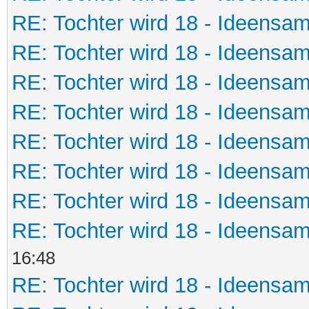
RE: Tochter wird 18 - Ideensa
RE: Tochter wird 18 - Ideensa
RE: Tochter wird 18 - Ideensa
RE: Tochter wird 18 - Ideensa
RE: Tochter wird 18 - Ideensa
RE: Tochter wird 18 - Ideensa
RE: Tochter wird 18 - Ideensa
RE: Tochter wird 18 - Ideensa
16:48
RE: Tochter wird 18 - Ideensa