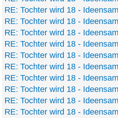
RE: Tochter wird 18 - Ideensa
RE: Tochter wird 18 - Ideensa
RE: Tochter wird 18 - Ideensa
RE: Tochter wird 18 - Ideensa
RE: Tochter wird 18 - Ideensa
RE: Tochter wird 18 - Ideensa
RE: Tochter wird 18 - Ideensa
RE: Tochter wird 18 - Ideensa
RE: Tochter wird 18 - Ideensa
RE: Tochter wird 18 - Ideensa