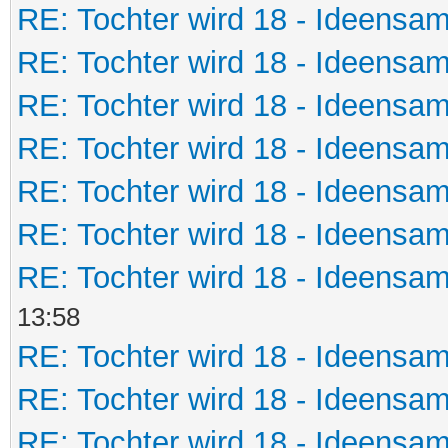
RE: Tochter wird 18 - Ideensa
RE: Tochter wird 18 - Ideensa
RE: Tochter wird 18 - Ideensa
RE: Tochter wird 18 - Ideensa
RE: Tochter wird 18 - Ideensa
RE: Tochter wird 18 - Ideensa
RE: Tochter wird 18 - Ideensa
13:58
RE: Tochter wird 18 - Ideensa
RE: Tochter wird 18 - Ideensa
RE: Tochter wird 18 - Ideensa