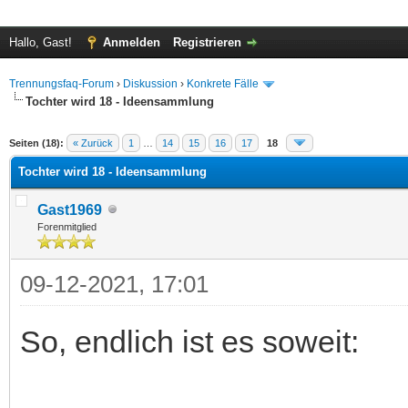
Hallo, Gast!
Anmelden
Registrieren
Trennungsfaq-Forum
›
Diskussion
›
Konkrete Fälle
Tochter wird 18 - Ideensammlung
 im Durchschnitt
Seiten (18):
« Zurück
1
…
14
15
16
17
18
Tochter wird 18 - Ideensammlung
Gast1969
Forenmitglied
09-12-2021, 17:01
So, endlich ist es soweit: