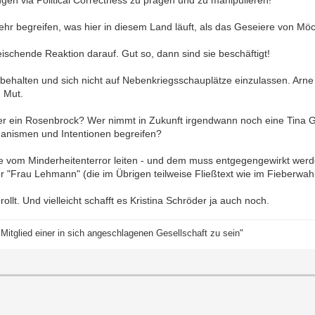
mehr begreifen, was hier in diesem Land läuft, als das Geseiere von M
reischende Reaktion darauf. Gut so, dann sind sie beschäftigt!
u behalten und sich nicht auf Nebenkriegsschauplätze einzulassen. Arne
n Mut.
r ein Rosenbrock? Wer nimmt in Zukunft irgendwann noch eine Tina G
anismen und Intentionen begreifen?
ne vom Minderheitenterror leiten - und dem muss entgegengewirkt werde
er "Frau Lehmann" (die im Übrigen teilweise Fließtext wie im Fieberwah
lt. Und vielleicht schafft es Kristina Schröder ja auch noch.
itglied einer in sich angeschlagenen Gesellschaft zu sein"