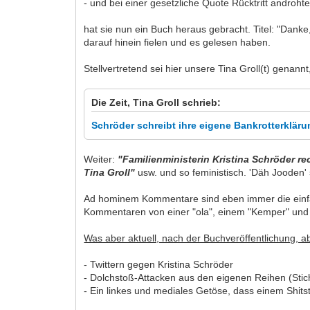
- und bei einer gesetzliche Quote Rücktritt androhte
hat sie nun ein Buch heraus gebracht. Titel: "Dan
darauf hinein fielen und es gelesen haben.
Stellvertretend sei hier unsere Tina Groll(t) genannt,
Die Zeit, Tina Groll schrieb:
Schröder schreibt ihre eigene Bankrotterklär
Weiter:
"Familienministerin Kristina Schröder r
Tina Groll"
usw. und so feministisch. 'Däh Jooden' 
Ad hominem Kommentare sind eben immer die einfach
Kommentaren von einer "ola", einem "Kemper" und
Was aber aktuell, nach der Buchveröffentlichung, 
- Twittern gegen Kristina Schröder
- Dolchstoß-Attacken aus den eigenen Reihen (Stichw
- Ein linkes und mediales Getöse, dass einem Shit