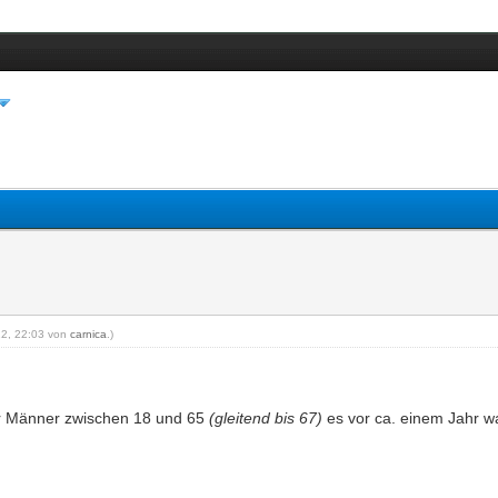
012, 22:03 von
carnica
.)
er Männer zwischen 18 und 65
(gleitend bis 67)
es vor ca. einem Jahr w