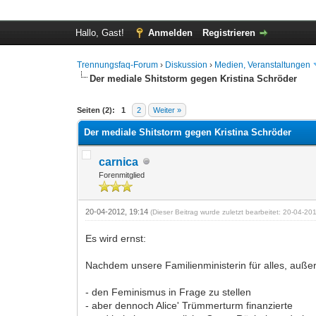
Hallo, Gast!
Anmelden
Registrieren
Trennungsfaq-Forum
›
Diskussion
›
Medien, Veranstaltungen
Der mediale Shitstorm gegen Kristina Schröder
0 Bewertung(en) - 0 im Durchschnitt
1
2
3
4
5
Seiten (2):
1
2
Weiter »
Der mediale Shitstorm gegen Kristina Schröder
carnica
Forenmitglied
20-04-2012, 19:14
(Dieser Beitrag wurde zuletzt bearbeitet: 20-04-2
Es wird ernst:
Nachdem unsere Familienministerin für alles, auß
- den Feminismus in Frage zu stellen
- aber dennoch Alice' Trümmerturm finanzierte