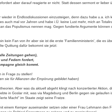
fordert aber darauf reagierte er nicht. Statt dessen sermont er lieber
wieder in Endlosdiskussionen einzusteigen, denn dazu habe u.a. ich k
es auch mal vor Jahren und habe i.Ü. keine Lust mehr, mich an Totalira
 man das Populismus nennen mag. Gegen fundierte Argumente können d
bin kein Fan von ihr aber sie ist die erste 'Familienministerin', die 
ie Quittung dafür bekommt sie jetzt:
alle Zeitungen gehen),
r und Federn fordert,
zkampagne gleich kommt.
in Frage zu stellen!
en sie für Allianzen der Empörung gebildet haben)
heorien. Aber was da aktuell abgeht klingt nach konzertierter Aktion, 
ebte in Goslar mit, was via Magdeburg und Berlin gegen sie gelaufen is
Vierte Macht" im Staate zeigt seine Fratze.
r mit einem Kemper auseinander setzen oder einer Frau Lehmann den F
gen via Political Correctness zu prägen und zu manipulieren!