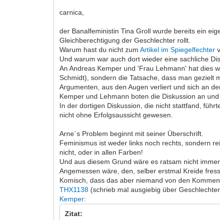
carnica,
der Banalfeministin Tina Groll wurde bereits ein ei
Gleichberechtigung der Geschlechter rollt.
Warum hast du nicht zum
Artikel im Spiegelfechter
v
Und warum war auch dort wieder eine sachliche Dis
An Andreas Kemper und 'Frau Lehmann' hat dies wenig
Schmidt), sondern die Tatsache, dass man gezielt 
Argumenten, aus den Augen verliert und sich an de
Kemper und Lehmann boten die Diskussion an und Ke
In der dortigen Diskussion, die nicht stattfand, fü
nicht ohne Erfolgsaussicht gewesen.
Arne´s Problem beginnt mit seiner Überschrift.
Feminismus ist weder links noch rechts, sondern rei
nicht, oder in allen Farben!
Und aus diesem Grund wäre es ratsam nicht immer 
Angemessen wäre, den, selber erstmal Kreide fress
Komisch, dass das aber niemand von den Kommenta
THX1138
(schrieb mal ausgiebig über Geschlechterl
Kemper:
Zitat: