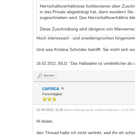
Herrschaftsverhältnisse funktionieren über Zusc
in das Private abgedrängt hat, dann wundern Sie s
zugeschrieben wird. Das Herrschaftsverhältnis bl
Diese Zuschreibung wird übrigens von Männerrech
Hoch interessant - und unwidersprochen hingen
Und was Kristina Schröder betrifft: Sie müht sich w
16.02.2012, BILD: "Das Halbwahre ist verderblicher als 
Suchen
carnica
Forenmitglied
21-04-2012, 11:26
(Dieser Beitrag wurde zuletzt bearbeitet: 21-04-2
Hi bluter,
den Thread hatte ich nicht verlinkt, weil ihn eh sc