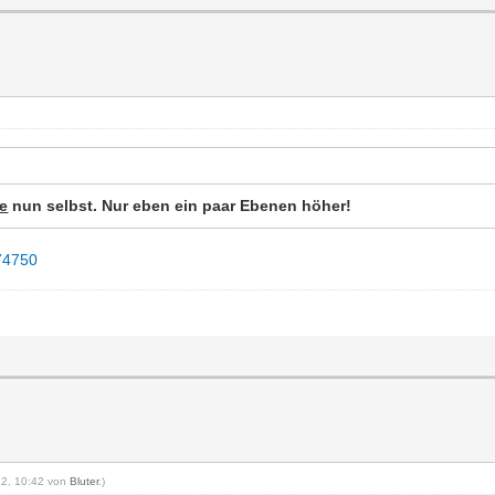
ie
nun selbst. Nur eben ein paar Ebenen höher!
d74750
012, 10:42 von
Bluter
.)