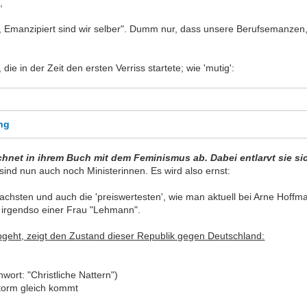
,
ke, Emanzipiert sind wir selber". Dumm nur, dass unsere Berufsemanze
 die in der Zeit den ersten Verriss startete; wie 'mutig':
ung
echnet in ihrem Buch mit dem Feminismus ab. Dabei entlarvt sie si
sind nun auch noch Ministerinnen. Es wird also ernst:
sten und auch die 'preiswertesten', wie man aktuell bei Arne Hoffma
 irgendso einer Frau "Lehmann".
abgeht, zeigt den Zustand dieser Republik gegen Deutschland:
ort: "Christliche Nattern")
storm gleich kommt