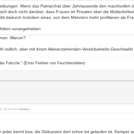
hreibungen. Wenn das Patriarchat über Jahrtausende den machtvollen
ich doch nicht darüber, dass Frauen im Privaten über die Mütterlichkeit
eibt dadurch trotzdem eines, von dem Männern mehr profitieren als Fr
tlern vorangetrieben.
ommen. Warum?
ohl redlich, aber mit ihrem Aleinerziehenden-Vereinbarkeits-Geschwafel 
das Falsche." (Ernst Freiherr von Feuchtersleben)
012, 12:16 von
carnica
.)
hon jeder kennt bzw. die Diskussion dort schon tot gelaufen ist. Kemper