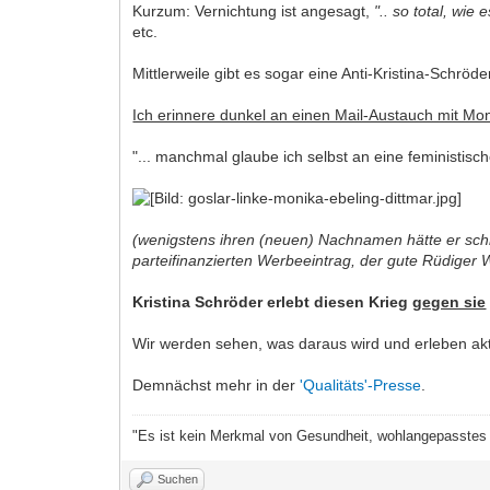
Kurzum: Vernichtung ist angesagt,
".. so total, wie
etc.
Mittlerweile gibt es sogar eine Anti-Kristina-Schrö
Ich erinnere dunkel an einen Mail-Austauch mit Mon
"... manchmal glaube ich selbst an eine feministi
(wenigstens ihren (neuen) Nachnamen hätte er schre
parteifinanzierten Werbeeintrag, der gute Rüdiger W
Kristina Schröder erlebt diesen Krieg
gegen sie
Wir werden sehen, was daraus wird und erleben aktuel
Demnächst mehr in der
'Qualitäts'-Presse
.
"Es ist kein Merkmal von Gesundheit, wohlangepasstes M
Suchen