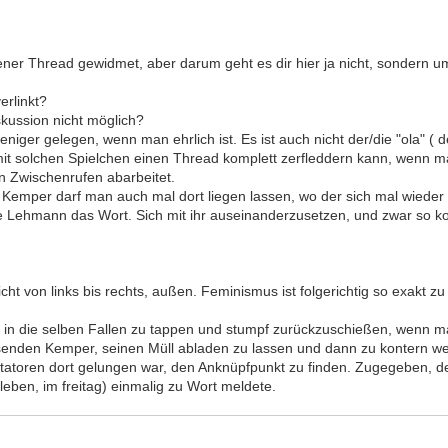
gener Thread gewidmet, aber darum geht es dir hier ja nicht, sondern u
erlinkt?
kussion nicht möglich?
er gelegen, wenn man ehrlich ist. Es ist auch nicht der/die "ola" ( dem
mit solchen Spielchen einen Thread komplett zerfleddern kann, wenn m
n Zwischenrufen abarbeitet.
mper darf man auch mal dort liegen lassen, wo der sich mal wieder g
hrte Lehmann das Wort. Sich mit ihr auseinanderzusetzen, und zwar so k
cht von links bis rechts, außen. Feminismus ist folgerichtig so exakt 
in die selben Fallen zu tappen und stumpf zurückzuschießen, wenn mal
enden Kemper, seinen Müll abladen zu lassen und dann zu kontern wenn 
toren dort gelungen war, den Anknüpfpunkt zu finden. Zugegeben, de
eben, im freitag) einmalig zu Wort meldete.