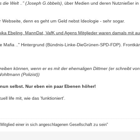
 es die Welt .." (Joseph G.öbbels)
, über Medien und deren Nutznießer in 
der Webseite, denn es geht um Geld nebst Ideologie - sehr sogar.
ika Ebeling. MannDat, VafK und Agens Mitglieder waren damals mit auf d
sche Mafia .." Hintergrund (Bündnis-Linke-DieGrünen-SPD-FDP). Frontk
iben können, wenn er es mit der ehemaligen Dittmer (er schreibt von Di
ohltmann (Polizist))
nun selbst. Nur eben ein paar Ebenen höher!
l life mit, wie das 'funktioniert'.
itglied einer in sich angeschlagenen Gesellschaft zu sein"