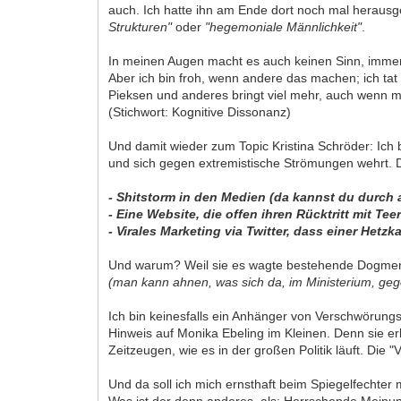
auch. Ich hatte ihn am Ende dort noch mal herausge
Strukturen"
oder
"hegemoniale Männlichkeit"
.
In meinen Augen macht es auch keinen Sinn, immer 
Aber ich bin froh, wenn andere das machen; ich tat 
Pieksen und anderes bringt viel mehr, auch wenn
(Stichwort: Kognitive Dissonanz)
Und damit wieder zum Topic Kristina Schröder: Ich 
und sich gegen extremistische Strömungen wehrt. D
- Shitstorm in den Medien (da kannst du durch 
- Eine Website, die offen ihren Rücktritt mit Tee
- Virales Marketing via Twitter, dass einer Het
Und warum? Weil sie es wagte bestehende Dogmen 
(man kann ahnen, was sich da, im Ministerium, geg
Ich bin keinesfalls ein Anhänger von Verschwörungst
Hinweis auf Monika Ebeling im Kleinen. Denn sie erl
Zeitzeugen, wie es in der großen Politik läuft. Die "
Und da soll ich mich ernsthaft beim Spiegelfechte
Was ist der denn anderes, als: Herrschende Meinun