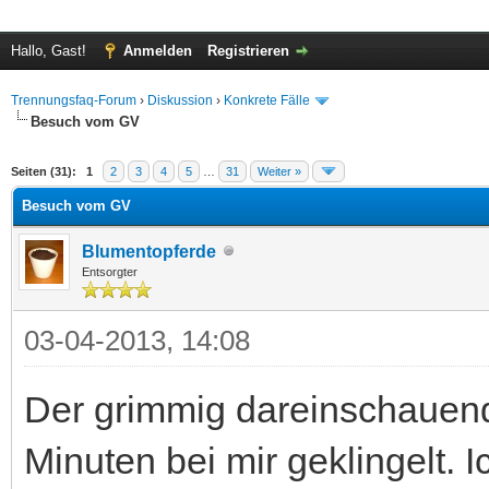
Hallo, Gast!
Anmelden
Registrieren
Trennungsfaq-Forum
›
Diskussion
›
Konkrete Fälle
Besuch vom GV
 im Durchschnitt
Seiten (31):
1
2
3
4
5
…
31
Weiter »
Besuch vom GV
Blumentopferde
Entsorgter
03-04-2013, 14:08
Der grimmig dareinschauend
Minuten bei mir geklingelt. 