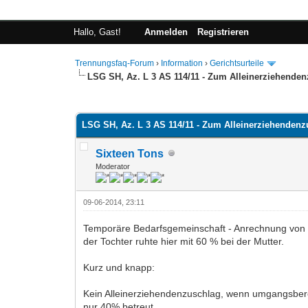
Hallo, Gast!
Anmelden
Registrieren
Trennungsfaq-Forum
›
Information
›
Gerichtsurteile
LSG SH, Az. L 3 AS 114/11 - Zum Alleinerziehenden
0 Bewertung(en) - 0 im Durchschnitt
1
2
3
4
5
LSG SH, Az. L 3 AS 114/11 - Zum Alleinerziehendenz
Sixteen Tons
Moderator
09-06-2014, 23:11
Temporäre Bedarfsgemeinschaft - Anrechnung von K
der Tochter ruhte hier mit 60 % bei der Mutter.
Kurz und knapp:
Kein Alleinerziehendenzuschlag, wenn umgangsbere
nur 40% betreut.