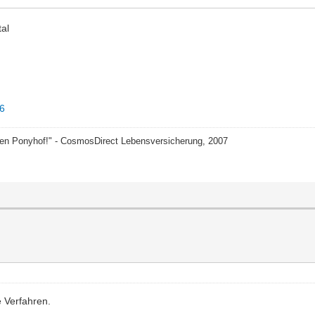
al
36
nen Ponyhof!" - CosmosDirect Lebensversicherung, 2007
e Verfahren.