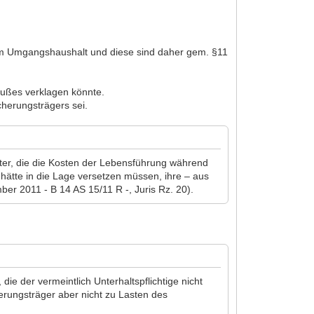
l" im Umgangshaushalt und diese sind daher gem. §11
hußes verklagen könnte.
herungsträgers sei.
tter, die die Kosten der Lebensführung während
 hätte in die Lage versetzen müssen, ihre – aus
r 2011 - B 14 AS 15/11 R -, Juris Rz. 20).
e der vermeintlich Unterhaltspflichtige nicht
erungsträger aber nicht zu Lasten des