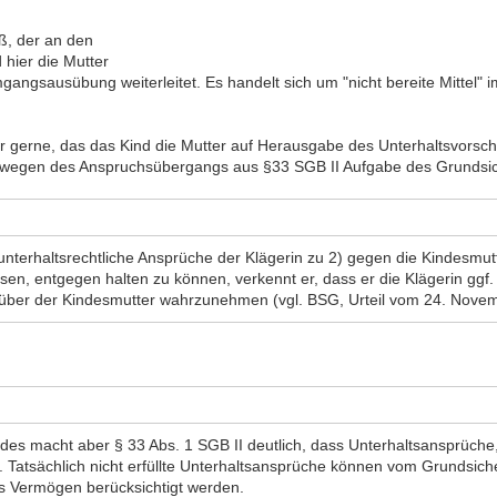
ß, der an den
 hier die Mutter
Umgangsausübung weiterleitet. Es handelt sich um "nicht bereite Mitte
r gerne, das das Kind die Mutter auf Herausgabe des Unterhaltsvorsc
l wegen des Anspruchsübergangs aus §33 SGB II Aufgabe des Grundsic
unterhaltsrechtliche Ansprüche der Klägerin zu 2) gegen die Kindesmu
en, entgegen halten zu können, verkennt er, dass er die Klägerin ggf.
ber der Kindesmutter wahrzunehmen (vgl. BSG, Urteil vom 24. Novembe
s macht aber § 33 Abs. 1 SGB II deutlich, dass Unterhaltsansprüche, di
. Tatsächlich nicht erfüllte Unterhaltsansprüche können vom Grundsich
s Vermögen berücksichtigt werden.