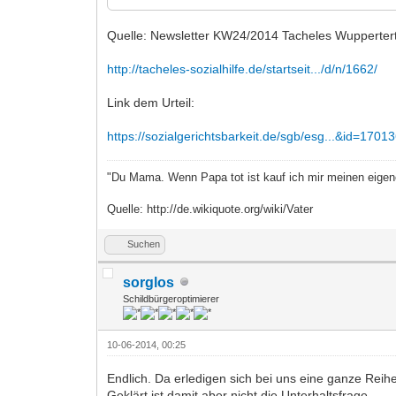
Quelle: Newsletter KW24/2014 Tacheles Wuppertert
http://tacheles-sozialhilfe.de/startseit.../d/n/1662/
Link dem Urteil:
https://sozialgerichtsbarkeit.de/sgb/esg...&id=1701
"Du Mama. Wenn Papa tot ist kauf ich mir meinen eige
Quelle: http://de.wikiquote.org/wiki/Vater
Suchen
sorglos
Schildbürgeroptimierer
10-06-2014, 00:25
Endlich. Da erledigen sich bei uns eine ganze Reih
Geklärt ist damit aber nicht die Unterhaltsfrage.