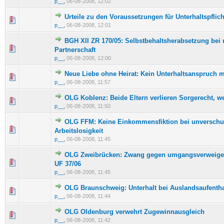
p__
,
06-08-2008, 12:02
Urteile zu den Voraussetzungen für Unterhaltspflic
1 Bewertung(en) - 5 von 5 durchschnittlich
1
2
3
4
5
p__
,
06-08-2008, 12:01
BGH XII ZR 170/05: Selbstbehaltsherabsetzung bei 
0 Bewertung(en) - 0 von 5 durchschnittlich
1
2
3
4
5
Partnerschaft
p__
,
06-08-2008, 12:00
Neue Liebe ohne Heirat: Kein Unterhaltsanspruch 
0 Bewertung(en) - 0 von 5 durchschnittlich
1
2
3
4
5
p__
,
06-08-2008, 11:57
OLG Koblenz: Beide Eltern verlieren Sorgerecht, we
0 Bewertung(en) - 0 von 5 durchschnittlich
1
2
3
4
5
p__
,
06-08-2008, 11:50
OLG FFM: Keine Einkommensfiktion bei unverschu
0 Bewertung(en) - 0 von 5 durchschnittlich
1
2
3
4
5
Arbeitslosigkeit
p__
,
06-08-2008, 11:45
OLG Zweibrücken: Zwang gegen umgangsverweiger
0 Bewertung(en) - 0 von 5 durchschnittlich
1
2
3
4
5
UF 37/06
p__
,
06-08-2008, 11:45
OLG Braunschweig: Unterhalt bei Auslandsaufentha
0 Bewertung(en) - 0 von 5 durchschnittlich
1
2
3
4
5
p__
,
06-08-2008, 11:44
OLG Oldenburg verwehrt Zugewinnausgleich
0 Bewertung(en) - 0 von 5 durchschnittlich
1
2
3
4
5
p__
,
06-08-2008, 11:42