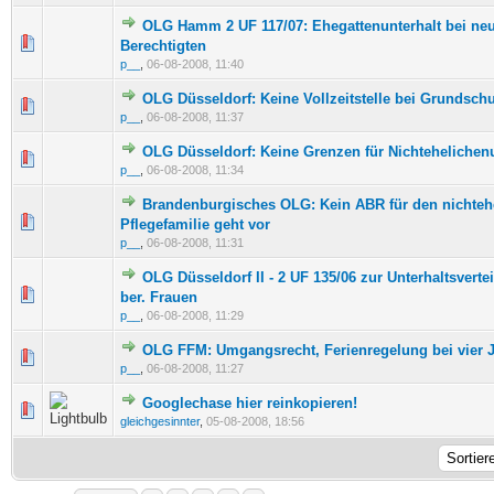
OLG Hamm 2 UF 117/07: Ehegattenunterhalt bei ne
0 Bewertung(en) - 0 von 5 durchschnittlich
1
2
3
4
5
Berechtigten
p__
,
06-08-2008, 11:40
OLG Düsseldorf: Keine Vollzeitstelle bei Grundsch
0 Bewertung(en) - 0 von 5 durchschnittlich
1
2
3
4
5
p__
,
06-08-2008, 11:37
OLG Düsseldorf: Keine Grenzen für Nichtehelichenu
0 Bewertung(en) - 0 von 5 durchschnittlich
1
2
3
4
5
p__
,
06-08-2008, 11:34
Brandenburgisches OLG: Kein ABR für den nichtehe
0 Bewertung(en) - 0 von 5 durchschnittlich
1
2
3
4
5
Pflegefamilie geht vor
p__
,
06-08-2008, 11:31
OLG Düsseldorf II - 2 UF 135/06 zur Unterhaltsvert
0 Bewertung(en) - 0 von 5 durchschnittlich
1
2
3
4
5
ber. Frauen
p__
,
06-08-2008, 11:29
OLG FFM: Umgangsrecht, Ferienregelung bei vier J
0 Bewertung(en) - 0 von 5 durchschnittlich
1
2
3
4
5
p__
,
06-08-2008, 11:27
Googlechase hier reinkopieren!
0 Bewertung(en) - 0 von 5 durchschnittlich
1
2
3
4
5
gleichgesinnter
,
05-08-2008, 18:56