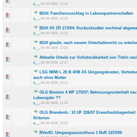
0 Bewertung(en) - 0 von 5 durchschnittlich
1
2
3
4
5
p__
,
06-08-2008, 12:41
BGH: Familienzuschlag in Lebenspartnerschaften
0 Bewertung(en) - 0 von 5 durchschnittlich
1
2
3
4
5
p__
,
06-08-2008, 12:33
BGH XII ZR 173/04: Kuckucksväter nochmal abgewa
0 Bewertung(en) - 0 von 5 durchschnittlich
1
2
3
4
5
p__
,
06-08-2008, 12:32
BGH glaubt, nach neuem Unterhaltsrecht zu urteile
0 Bewertung(en) - 0 von 5 durchschnittlich
1
2
3
4
5
p__
,
06-08-2008, 12:29
Aktuelle Urteile zur Vollstreckbarkeit von Titeln nac
0 Bewertung(en) - 0 von 5 durchschnittlich
1
2
3
4
5
p__
,
06-08-2008, 12:27
LSG NRW L 20 B 4/08 AS Umgangskosten, Vertretun
0 Bewertung(en) - 0 von 5 durchschnittlich
1
2
3
4
5
auch ohne Mutter
p__
,
06-08-2008, 12:13
OLG Bremen 4 WF 175/07: Betreuungsunterhalt nac
0 Bewertung(en) - 0 von 5 durchschnittlich
1
2
3
4
5
Lebensjahr ??
p__
,
06-08-2008, 12:04
OLG Brandenb.: 10 UF 226/07 Erwerbsobliegenheit 
0 Bewertung(en) - 0 von 5 durchschnittlich
1
2
3
4
5
Kriterien
p__
,
06-08-2008, 12:03
BVerfG: Umgangsausschluss 1 BvR 1253/06
0 Bewertung(en) - 0 von 5 durchschnittlich
1
2
3
4
5