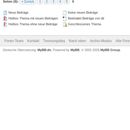
Seiten (6):
« Zurück
1
2
3
4
5
6
Neue Beiträge
Keine neuen Beiträge
Heißes Thema mit neuen Beiträgen
Beinhaltet Beiträge von dir
Heißes Thema ohne neue Beiträge
Geschlossenes Thema
Foren-Team
Kontakt
Trennungsfaq
Nach oben
Archiv-Modus
Alle For
Deutsche Übersetzung:
MyBB.de
, Powered by
MyBB
, © 2002-2026
MyBB Group
.