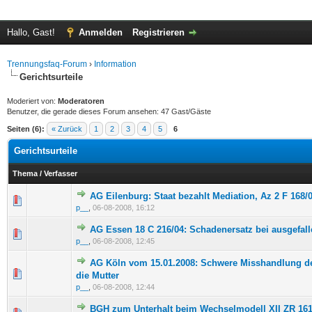
Hallo, Gast!
Anmelden
Registrieren
Trennungsfaq-Forum
›
Information
Gerichtsurteile
Moderiert von:
Moderatoren
Benutzer, die gerade dieses Forum ansehen: 47 Gast/Gäste
Seiten (6):
« Zurück
1
2
3
4
5
6
Gerichtsurteile
Thema
/
Verfasser
AG Eilenburg: Staat bezahlt Mediation, Az 2 F 168/
0 Bewertung(en) - 0 von 5 durchschnittlich
1
2
3
4
5
p__
,
06-08-2008, 16:12
AG Essen 18 C 216/04: Schadenersatz bei ausgefa
0 Bewertung(en) - 0 von 5 durchschnittlich
1
2
3
4
5
p__
,
06-08-2008, 12:45
AG Köln vom 15.01.2008: Schwere Misshandlung de
0 Bewertung(en) - 0 von 5 durchschnittlich
1
2
3
4
5
die Mutter
p__
,
06-08-2008, 12:44
BGH zum Unterhalt beim Wechselmodell XII ZR 161