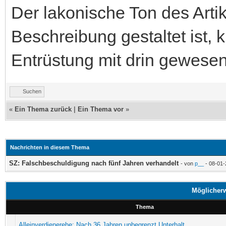
Der lakonische Ton des Artike
Beschreibung gestaltet ist, 
Entrüstung mit drin gewese
Suchen
«
Ein Thema zurück
|
Ein Thema vor
»
Nachrichten in diesem Thema
SZ: Falschbeschuldigung nach fünf Jahren verhandelt
- von
p__
- 08-01-
Möglicher
Thema
Alleinverdienerehe: Nach 36 Jahren unbegrenzt Unterhalt.